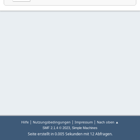
|
|
|
Hilfe
Nutzungsbedingungen
Impressum
Nach oben ▲
,
SMF 2.1.4 © 2023
Simple Machines
Seite erstellt in 0.005 Sekunden mit 12 Abfragen.