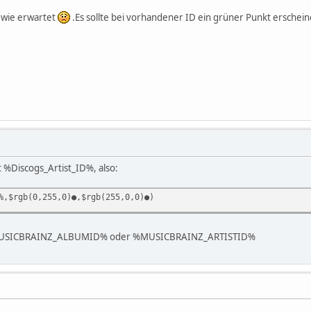
t wie erwartet
.Es sollte bei vorhandener ID ein grüner Punkt erschein
it %Discogs_Artist_ID%, also:
%,$rgb(0,255,0)●,$rgb(255,0,0)●)
 %MUSICBRAINZ_ALBUMID% oder %MUSICBRAINZ_ARTISTID%