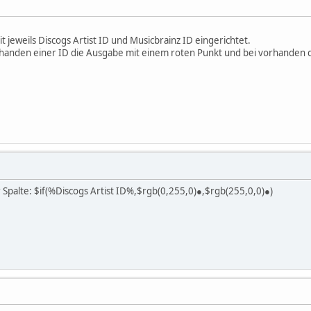
t jeweils Discogs Artist ID und Musicbrainz ID eingerichtet.
vorhanden einer ID die Ausgabe mit einem roten Punkt und bei vorhanden 
r Spalte: $if(%Discogs Artist ID%,$rgb(0,255,0)●,$rgb(255,0,0)●)