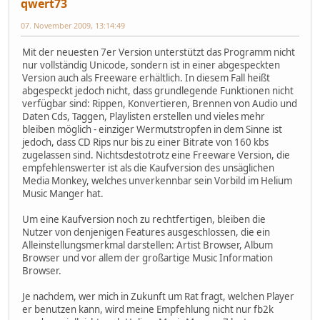
qwert73
07. November 2009, 13:14:49
Mit der neuesten 7er Version unterstützt das Programm nicht
nur vollständig Unicode, sondern ist in einer abgespeckten
Version auch als Freeware erhältlich. In diesem Fall heißt
abgespeckt jedoch nicht, dass grundlegende Funktionen nicht
verfügbar sind: Rippen, Konvertieren, Brennen von Audio und
Daten Cds, Taggen, Playlisten erstellen und vieles mehr
bleiben möglich - einziger Wermutstropfen in dem Sinne ist
jedoch, dass CD Rips nur bis zu einer Bitrate von 160 kbs
zugelassen sind. Nichtsdestotrotz eine Freeware Version, die
empfehlenswerter ist als die Kaufversion des unsäglichen
Media Monkey, welches unverkennbar sein Vorbild im Helium
Music Manger hat.
Um eine Kaufversion noch zu rechtfertigen, bleiben die
Nutzer von denjenigen Features ausgeschlossen, die ein
Alleinstellungsmerkmal darstellen: Artist Browser, Album
Browser und vor allem der großartige Music Information
Browser.
Je nachdem, wer mich in Zukunft um Rat fragt, welchen Player
er benutzen kann, wird meine Empfehlung nicht nur fb2k