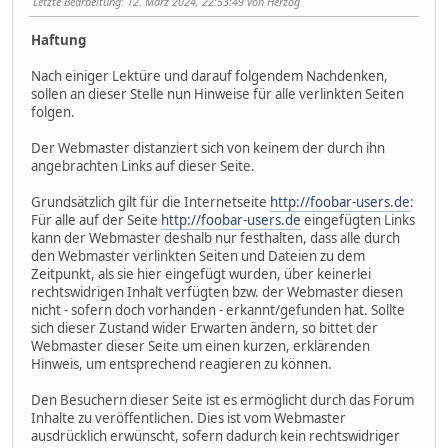
Letzte Bearbeitung
: 12. März 2024, 22:53:49 von Herzog
Haftung
Nach einiger Lektüre und darauf folgendem Nachdenken,
sollen an dieser Stelle nun Hinweise für alle verlinkten Seiten
folgen.
Der Webmaster distanziert sich von keinem der durch ihn
angebrachten Links auf dieser Seite.
Grundsätzlich gilt für die Internetseite
http://foobar-users.de
:
Für alle auf der Seite
http://foobar-users.de
eingefügten Links
kann der Webmaster deshalb nur festhalten, dass alle durch
den Webmaster verlinkten Seiten und Dateien zu dem
Zeitpunkt, als sie hier eingefügt wurden, über keinerlei
rechtswidrigen Inhalt verfügten bzw. der Webmaster diesen
nicht - sofern doch vorhanden - erkannt/gefunden hat. Sollte
sich dieser Zustand wider Erwarten ändern, so bittet der
Webmaster dieser Seite um einen kurzen, erklärenden
Hinweis, um entsprechend reagieren zu können.
Den Besuchern dieser Seite ist es ermöglicht durch das Forum
Inhalte zu veröffentlichen. Dies ist vom Webmaster
ausdrücklich erwünscht, sofern dadurch kein rechtswidriger