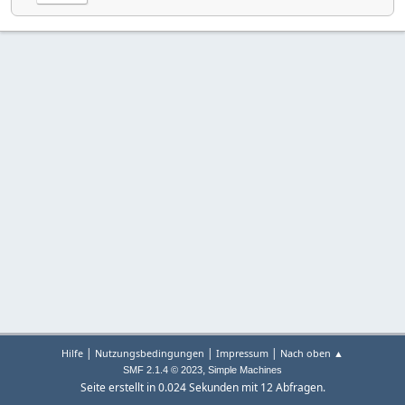
|
|
|
Hilfe
Nutzungsbedingungen
Impressum
Nach oben ▲
,
SMF 2.1.4 © 2023
Simple Machines
Seite erstellt in 0.024 Sekunden mit 12 Abfragen.