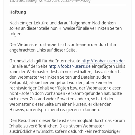
Letzte Bearbeitung
: 12. März 2024, 22:53:49 von Herzog
Haftung
Nach einiger Lektüre und darauf folgendem Nachdenken,
sollen an dieser Stelle nun Hinweise für alle verlinkten Seiten
folgen.
Der Webmaster distanziert sich von keinem der durch ihn
angebrachten Links auf dieser Seite.
Grundsätzlich gilt für die Internetseite
http://foobar-users.de
:
Für alle auf der Seite
http://foobar-users.de
eingefügten Links
kann der Webmaster deshalb nur festhalten, dass alle durch
den Webmaster verlinkten Seiten und Dateien zu dem
Zeitpunkt, als sie hier eingefügt wurden, über keinerlei
rechtswidrigen Inhalt verfügten bzw. der Webmaster diesen
nicht - sofern doch vorhanden - erkannt/gefunden hat. Sollte
sich dieser Zustand wider Erwarten ändern, so bittet der
Webmaster dieser Seite um einen kurzen, erklärenden
Hinweis, um entsprechend reagieren zu können.
Den Besuchern dieser Seite ist es ermöglicht durch das Forum
Inhalte zu veröffentlichen. Dies ist vom Webmaster
ausdrücklich erwünscht, sofern dadurch kein rechtswidriger