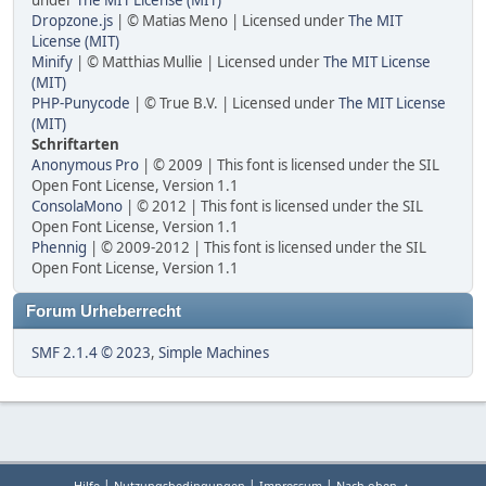
under
The MIT License (MIT)
Dropzone.js
| © Matias Meno | Licensed under
The MIT
License (MIT)
Minify
| © Matthias Mullie | Licensed under
The MIT License
(MIT)
PHP-Punycode
| © True B.V. | Licensed under
The MIT License
(MIT)
Schriftarten
Anonymous Pro
| © 2009 | This font is licensed under the SIL
Open Font License, Version 1.1
ConsolaMono
| © 2012 | This font is licensed under the SIL
Open Font License, Version 1.1
Phennig
| © 2009-2012 | This font is licensed under the SIL
Open Font License, Version 1.1
Forum Urheberrecht
SMF 2.1.4 © 2023
,
Simple Machines
|
|
|
Hilfe
Nutzungsbedingungen
Impressum
Nach oben ▲