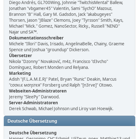
Diego Andrés, GL700Wing, Johnnie "TwitchisMental" Ballew,
Jonathan "vbgamer45" Valentin, Sami "SychO" Mazouz,
Brannon "B" Hall, Gary M. Gadsdon, Jack "akabugeyes"
Thorsen, Jason "JBlaze" Clemons, Joey "Tyrsson" Smith, Kays,
Michael "Mick." Gomez, NanoSector, Ricky., Russell "NEND"
Najar und SA™.
Dokumentationsschreiber
Michele "Illori" Davis, Irisado, AngelinaBelle, Chainy, Graeme
Spence und Joshua "groundup" Dickerson.
Übersetzer
Nikola "Dzonny" Novaković, m4z, Francisco "d3vcho"
Domínguez, Robert Monden und Relyana.
Marketing
Adish "(F.L.A.M.E.R)" Patel, Bryan "Runic" Deakin, Marcus
"cσσкιє мσηѕтєя" Forsberg und Ralph "[n3rve]" Otowo.
Webseiten-Administratoren
Jeremy "SleePy" Darwood.
Server-Administratoren
Derek Schwab, Michael Johnson und Liroy van Hoewijk.
Deutsche Übersetzung
Deutsche Übersetzung
Hannes „Geronimo_CH“ Schmid, UliZeun, noex, Matthias13 und