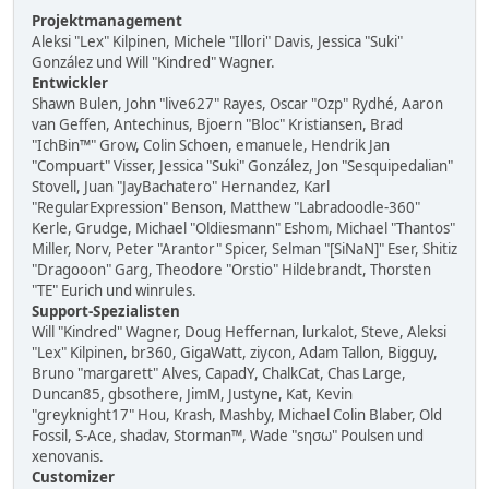
Projektmanagement
Aleksi "Lex" Kilpinen, Michele "Illori" Davis, Jessica "Suki"
González und Will "Kindred" Wagner.
Entwickler
Shawn Bulen, John "live627" Rayes, Oscar "Ozp" Rydhé, Aaron
van Geffen, Antechinus, Bjoern "Bloc" Kristiansen, Brad
"IchBin™" Grow, Colin Schoen, emanuele, Hendrik Jan
"Compuart" Visser, Jessica "Suki" González, Jon "Sesquipedalian"
Stovell, Juan "JayBachatero" Hernandez, Karl
"RegularExpression" Benson, Matthew "Labradoodle-360"
Kerle, Grudge, Michael "Oldiesmann" Eshom, Michael "Thantos"
Miller, Norv, Peter "Arantor" Spicer, Selman "[SiNaN]" Eser, Shitiz
"Dragooon" Garg, Theodore "Orstio" Hildebrandt, Thorsten
"TE" Eurich und winrules.
Support-Spezialisten
Will "Kindred" Wagner, Doug Heffernan, lurkalot, Steve, Aleksi
"Lex" Kilpinen, br360, GigaWatt, ziycon, Adam Tallon, Bigguy,
Bruno "margarett" Alves, CapadY, ChalkCat, Chas Large,
Duncan85, gbsothere, JimM, Justyne, Kat, Kevin
"greyknight17" Hou, Krash, Mashby, Michael Colin Blaber, Old
Fossil, S-Ace, shadav, Storman™, Wade "sησω" Poulsen und
xenovanis.
Customizer