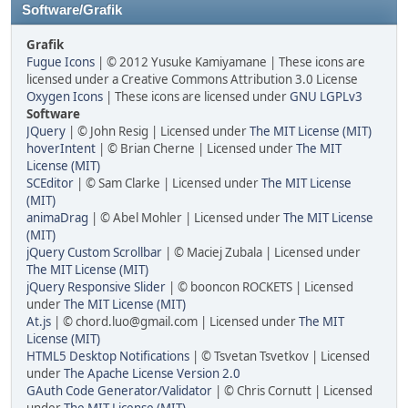
Software/Grafik
Grafik
Fugue Icons
| © 2012 Yusuke Kamiyamane | These icons are
licensed under a Creative Commons Attribution 3.0 License
Oxygen Icons
| These icons are licensed under
GNU LGPLv3
Software
JQuery
| © John Resig | Licensed under
The MIT License (MIT)
hoverIntent
| © Brian Cherne | Licensed under
The MIT
License (MIT)
SCEditor
| © Sam Clarke | Licensed under
The MIT License
(MIT)
animaDrag
| © Abel Mohler | Licensed under
The MIT License
(MIT)
jQuery Custom Scrollbar
| © Maciej Zubala | Licensed under
The MIT License (MIT)
jQuery Responsive Slider
| © booncon ROCKETS | Licensed
under
The MIT License (MIT)
At.js
| © chord.luo@gmail.com | Licensed under
The MIT
License (MIT)
HTML5 Desktop Notifications
| © Tsvetan Tsvetkov | Licensed
under
The Apache License Version 2.0
GAuth Code Generator/Validator
| © Chris Cornutt | Licensed