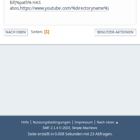
$if(%path% HAS
abos,
https://www.youtube.com/%directoryname%
)
Seiten
1
NACH OBEN
BENUTZER-AKTIONEN
|
|
|
Hilfe
Nutzungsbedingungen
Impressum
Nach oben ▲
,
SMF 2.1.4 © 2023
Simple Machines
Seite erstellt in 0.008 Sekunden mit 23 Abfragen.