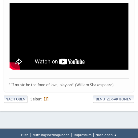
" If music be the food of love, play on!" (William Shakespeare)
Seiten
1
NACH OBEN
BENUTZER-AKTIONEN
|
|
|
Hilfe
Nutzungsbedingungen
Impressum
Nach oben ▲