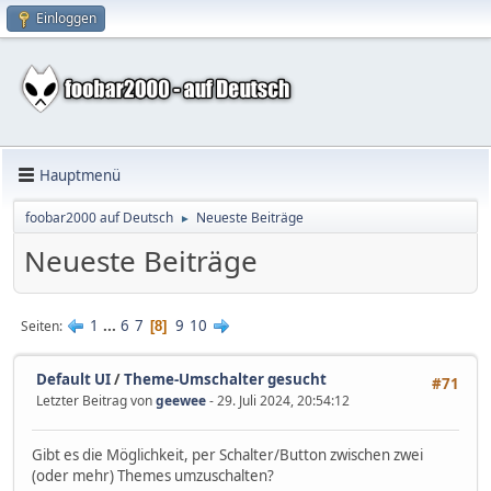
Einloggen
Hauptmenü
foobar2000 auf Deutsch
Neueste Beiträge
►
Neueste Beiträge
1
...
6
7
9
10
Seiten
8
Default UI
/
Theme-Umschalter gesucht
#71
Letzter Beitrag von
geewee
- 29. Juli 2024, 20:54:12
Gibt es die Möglichkeit, per Schalter/Button zwischen zwei
(oder mehr) Themes umzuschalten?