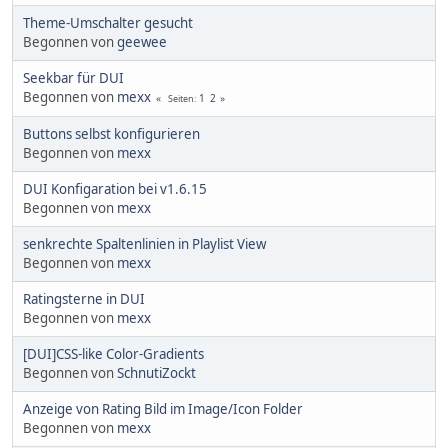
Theme-Umschalter gesucht
Begonnen von
geewee
Seekbar für DUI
Begonnen von
mexx
1
2
Seiten
Buttons selbst konfigurieren
Begonnen von
mexx
DUI Konfigaration bei v1.6.15
Begonnen von
mexx
senkrechte Spaltenlinien in Playlist View
Begonnen von
mexx
Ratingsterne in DUI
Begonnen von
mexx
[DUI]CSS-like Color-Gradients
Begonnen von
SchnutiZockt
Anzeige von Rating Bild im Image/Icon Folder
Begonnen von
mexx