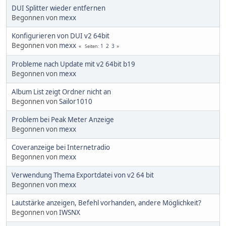
DUI Splitter wieder entfernen
Begonnen von
mexx
Konfigurieren von DUI v2 64bit
Begonnen von
mexx
1
2
3
Seiten
Probleme nach Update mit v2 64bit b19
Begonnen von
mexx
Album List zeigt Ordner nicht an
Begonnen von
Sailor1010
Problem bei Peak Meter Anzeige
Begonnen von
mexx
Coveranzeige bei Internetradio
Begonnen von
mexx
Verwendung Thema Exportdatei von v2 64 bit
Begonnen von
mexx
Lautstärke anzeigen, Befehl vorhanden, andere Möglichkeit?
Begonnen von
IWSNX