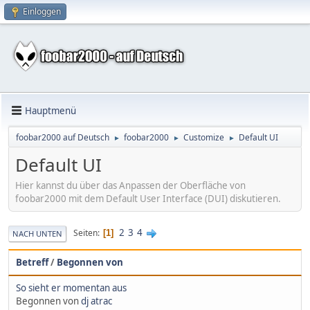
Einloggen
Hauptmenü
foobar2000 auf Deutsch
foobar2000
Customize
Default UI
►
►
►
Default UI
Hier kannst du über das Anpassen der Oberfläche von
foobar2000 mit dem Default User Interface (DUI) diskutieren.
2
3
4
Seiten
1
NACH UNTEN
Betreff
/
Begonnen von
So sieht er momentan aus
Begonnen von
dj atrac