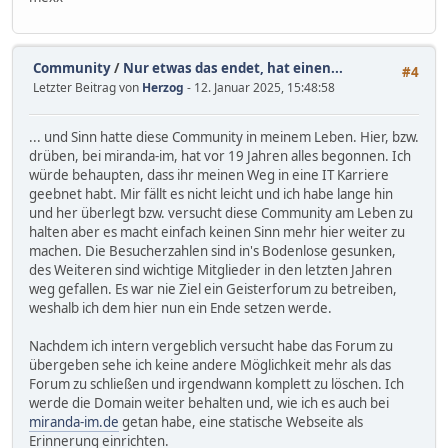
Community
/
Nur etwas das endet, hat einen...
#4
Letzter Beitrag von
Herzog
- 12. Januar 2025, 15:48:58
... und Sinn hatte diese Community in meinem Leben. Hier, bzw.
drüben, bei miranda-im, hat vor 19 Jahren alles begonnen. Ich
würde behaupten, dass ihr meinen Weg in eine IT Karriere
geebnet habt. Mir fällt es nicht leicht und ich habe lange hin
und her überlegt bzw. versucht diese Community am Leben zu
halten aber es macht einfach keinen Sinn mehr hier weiter zu
machen. Die Besucherzahlen sind in's Bodenlose gesunken,
des Weiteren sind wichtige Mitglieder in den letzten Jahren
weg gefallen. Es war nie Ziel ein Geisterforum zu betreiben,
weshalb ich dem hier nun ein Ende setzen werde.
Nachdem ich intern vergeblich versucht habe das Forum zu
übergeben sehe ich keine andere Möglichkeit mehr als das
Forum zu schließen und irgendwann komplett zu löschen. Ich
werde die Domain weiter behalten und, wie ich es auch bei
miranda-im.de
getan habe, eine statische Webseite als
Erinnerung einrichten.