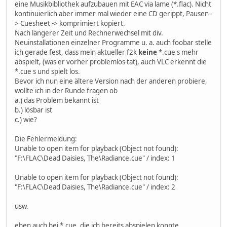
eine Musikbibliothek aufzubauen mit EAC via lame (*.flac). Nicht
kontinuierlich aber immer mal wieder eine CD gerippt, Pausen -
> Cuesheet -> komprimiert kopiert.
Nach längerer Zeit und Rechnerwechsel mit div.
Neuinstallationen einzelner Programme u. a. auch foobar stelle
ich gerade fest, dass mein aktueller f2k
keine
*.cue s mehr
abspielt, (was er vorher problemlos tat), auch VLC erkennt die
*.cue s und spielt los.
Bevor ich nun eine ältere Version nach der anderen probiere,
wollte ich in der Runde fragen ob
a.) das Problem bekannt ist
b.) lösbar ist
c.) wie?
Die Fehlermeldung:
Unable to open item for playback (Object not found):
"F:\FLAC\Dead Daisies, The\Radiance.cue" / index: 1
Unable to open item for playback (Object not found):
"F:\FLAC\Dead Daisies, The\Radiance.cue" / index: 2
usw.
eben auch bei *.cue, die ich bereits abspielen konnte.