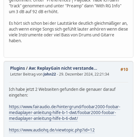
genommen. Unter "Preferences | Playback" habe ich dann
"track" genommen und unter "Preamp" dann "With RG Info"
um 3 dB auf 92 dB erhöht.
Es hört sich schon bei der Lautstärke deutlich gleichmäßiger an,
auch wenn einige Songs sich gefühlt lauter anhören wenn diese
viele Instrumente oder viel Bass von Drums und Gitarre
haben.
Plugins
/
Aw: ReplayGain nicht verstande...
#10
Letzter Beitrag von
John22
- 29. Dezember 2024, 22:21:34
Ich habe jetzt 2 Webseiten gefunden die genauer darauf
eingehen:
https://www.fairaudio.de/hintergrund/foobar2000-foobar-
mediaplayer-anleitung-hilfe-b-1-dwt/foobar2000-foobar-
mediaplayer-anleitung-hilfe-b-6-dwt/
https://www.audiohq.de/viewtopic.php?id=12