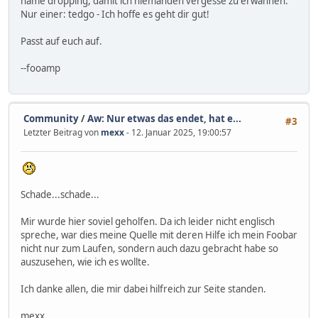
name dropping, damit ich niemanden vergesse zu erwähnen.
Nur einer: tedgo - Ich hoffe es geht dir gut!
Passt auf euch auf.
--fooamp
Community
/
Aw: Nur etwas das endet, hat e...
#3
Letzter Beitrag von
mexx
- 12. Januar 2025, 19:00:57
Schade...schade...
Mir wurde hier soviel geholfen. Da ich leider nicht englisch
spreche, war dies meine Quelle mit deren Hilfe ich mein Foobar
nicht nur zum Laufen, sondern auch dazu gebracht habe so
auszusehen, wie ich es wollte.
Ich danke allen, die mir dabei hilfreich zur Seite standen.
mexx