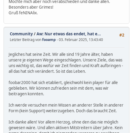
Möchte mich aber noch verabschieden und danke allen.
Besonders aber Grimes!
Gruß feNINAlix.
Community
/
Aw: Nur etwas das endet, hat e...
#2
Letzter Beitrag von
fooamp
- 03. Februar 2025, 13:43:40
Jegliches hat seine Zeit. Wir alle sind 19 Jahre älter, haben
unsere je eigenen Wege eingeschlagen. Unsere Ziele, das was
uns wichtig ist, das wofür wir Zeit finden und Kraft aufbringen -
all das hat sich verändert. So ist das Leben.
foobar2000 hat sich etabliert, gleichwohl kein player für alle
geblieben. Wir können zufrieden sein mit dem, was wir
beitragen konnten.
Ich werde versuchen mein Wissen an anderer Stelle in anderer
Form (kein Support) weiterzugeben. Doch das braucht Zeit.
Ich danke allen! Vor allem Herzog, ohne den das nie möglich
gewesen wäre. Und allen aktiven Mitstreitern über Jahre. Kein