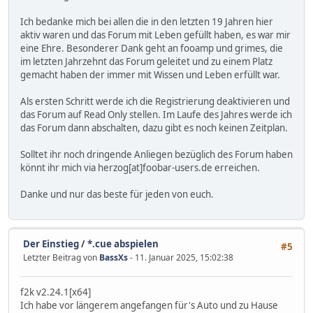
Ich bedanke mich bei allen die in den letzten 19 Jahren hier
aktiv waren und das Forum mit Leben gefüllt haben, es war mir
eine Ehre. Besonderer Dank geht an fooamp und grimes, die
im letzten Jahrzehnt das Forum geleitet und zu einem Platz
gemacht haben der immer mit Wissen und Leben erfüllt war.
Als ersten Schritt werde ich die Registrierung deaktivieren und
das Forum auf Read Only stellen. Im Laufe des Jahres werde ich
das Forum dann abschalten, dazu gibt es noch keinen Zeitplan.
Solltet ihr noch dringende Anliegen bezüglich des Forum haben
könnt ihr mich via herzog[at]foobar-users.de erreichen.
Danke und nur das beste für jeden von euch.
Der Einstieg
/
*.cue abspielen
#5
Letzter Beitrag von
BassXs
- 11. Januar 2025, 15:02:38
f2k v2.24.1[x64]
Ich habe vor längerem angefangen für's Auto und zu Hause