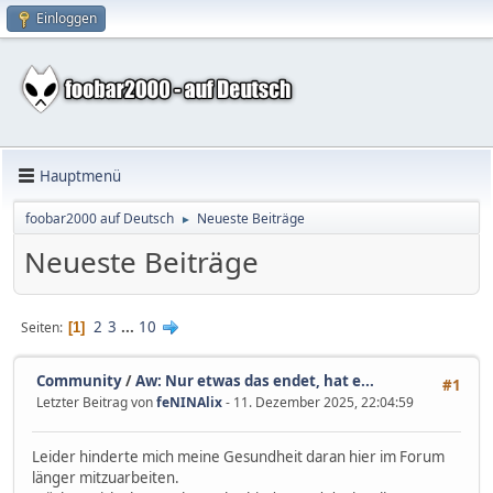
Einloggen
Hauptmenü
foobar2000 auf Deutsch
Neueste Beiträge
►
Neueste Beiträge
2
3
...
10
Seiten
1
Community
/
Aw: Nur etwas das endet, hat e...
#1
Letzter Beitrag von
feNINAlix
- 11. Dezember 2025, 22:04:59
Leider hinderte mich meine Gesundheit daran hier im Forum
länger mitzuarbeiten.