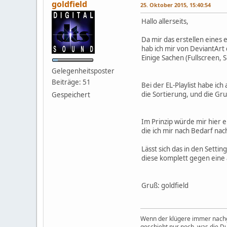
goldfield
25. Oktober 2015, 15:40:54
Hallo allerseits,
Da mir das erstellen eines
hab ich mir von DeviantArt 
Einige Sachen (Fullscreen, 
Gelegenheitsposter
Beiträge: 51
Bei der EL-Playlist habe ich
die Sortierung, und die Gr
Gespeichert
Im Prinzip würde mir hier e
die ich mir nach Bedarf nac
Lässt sich das in den Settin
diese komplett gegen eine
Gruß: goldfield
Wenn der klügere immer nachg
geschieht nur noch, was die 