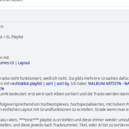
en:
t < EL Playlist
n mit
lumns UI | Layout
cks nicht funktioniert, weiß ich nicht. Da gibts mehrere Ursachen dafür. Die
en mit
rechtsklick playlist | sort | sort by
. Ich habe:
%ALBUM ARTIST% - %
E%
% bedeutet: erst wird nach Alben sortiert und die Tracks werden dann
erfolgsversprechend ein hochkomplexes, hochspezialisiertes, mit hohem Pr
 ein einfaches Layout mit Grundfunktionen zu erstellen. Grade wenn man
t dazu raten, ***eine*** playlist zu erstellen und diese immer wieder umz
tellen, und diese jeweils nach Tracknummer, Titel, oder Artist zu sortiere