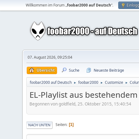
Willkommen im Forum „
foobar2000 auf Deutsch
“.
Einlog
07. August 2026, 09:25:04
Übersicht
Suche
Neueste Beiträge
foobar2000 auf Deutsch
foobar2000
Customize
Colu
►
►
►
EL-Playlist aus bestehendem
Begonnen von goldfield, 25. Oktober 2015, 15:40:54
Seiten
1
NACH UNTEN