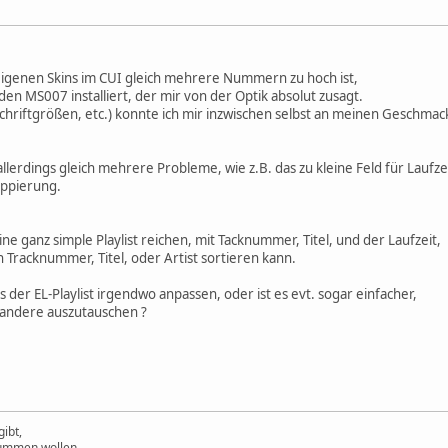
 eigenen Skins im CUI gleich mehrere Nummern zu hoch ist,
den MS007 installiert, der mir von der Optik absolut zusagt.
Schriftgrößen, etc.) konnte ich mir inzwischen selbst an meinen Geschma
 allerdings gleich mehrere Probleme, wie z.B. das zu kleine Feld für Laufze
uppierung.
ine ganz simple Playlist reichen, mit Tacknummer, Titel, und der Laufzeit,
h Tracknummer, Titel, oder Artist sortieren kann.
gs der EL-Playlist irgendwo anpassen, oder ist es evt. sogar einfacher,
 andere auszutauschen ?
ibt,
Dummen wollen.