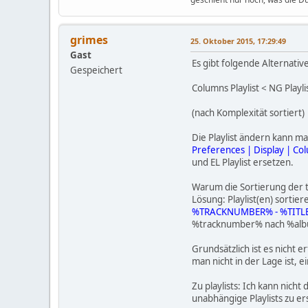
grimes
25. Oktober 2015, 17:29:49
Gast
Es gibt folgende Alternativ
Gespeichert
Columns Playlist < NG Playlis
(nach Komplexität sortiert)
Die Playlist ändern kann ma
Preferences | Display | Co
und EL Playlist ersetzen.
Warum die Sortierung der tra
Lösung: Playlist(en) sortier
%TRACKNUMBER% - %TITL
%tracknumber% nach %album
Grundsätzlich ist es nicht 
man nicht in der Lage ist,
Zu playlists: Ich kann nich
unabhängige Playlists zu ers