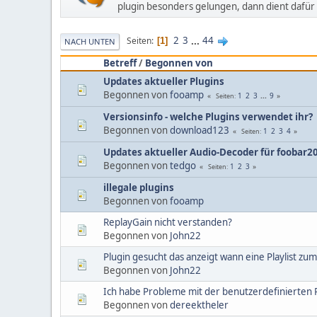
plugin besonders gelungen, dann dient dafür 
2
3
...
44
Seiten
1
NACH UNTEN
Betreff
/
Begonnen von
Updates aktueller Plugins
Begonnen von
fooamp
1
2
3
...
9
Seiten
Versionsinfo - welche Plugins verwendet ihr?
Begonnen von
download123
1
2
3
4
Seiten
Updates aktueller Audio-Decoder für foobar2
Begonnen von
tedgo
1
2
3
Seiten
illegale plugins
Begonnen von
fooamp
ReplayGain nicht verstanden?
Begonnen von
John22
Plugin gesucht das anzeigt wann eine Playlist zu
Begonnen von
John22
Ich habe Probleme mit der benutzerdefinierten P
Begonnen von
dereektheler