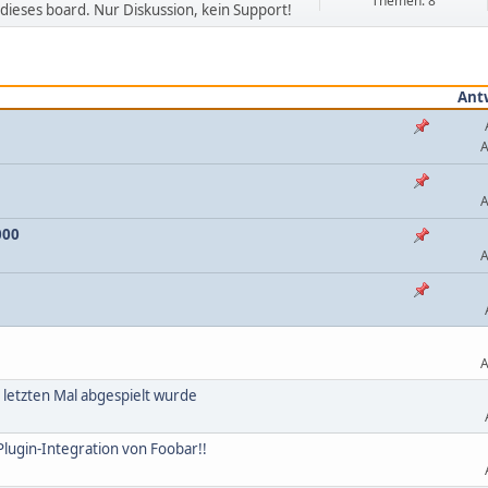
Themen: 8
dieses board. Nur Diskussion, kein Support!
Ant
A
A
000
A
A
m letzten Mal abgespielt wurde
lugin-Integration von Foobar!!