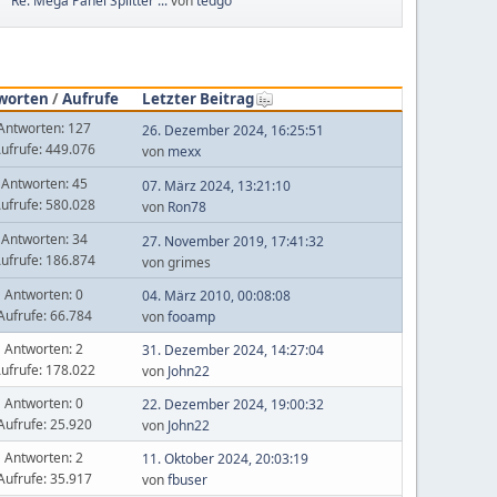
Re: Mega Panel Splitter ...
von
tedgo
worten
/
Aufrufe
Letzter Beitrag
Antworten: 127
26. Dezember 2024, 16:25:51
ufrufe: 449.076
von
mexx
Antworten: 45
07. März 2024, 13:21:10
ufrufe: 580.028
von
Ron78
Antworten: 34
27. November 2019, 17:41:32
ufrufe: 186.874
von grimes
Antworten: 0
04. März 2010, 00:08:08
Aufrufe: 66.784
von
fooamp
Antworten: 2
31. Dezember 2024, 14:27:04
ufrufe: 178.022
von
John22
Antworten: 0
22. Dezember 2024, 19:00:32
Aufrufe: 25.920
von
John22
Antworten: 2
11. Oktober 2024, 20:03:19
Aufrufe: 35.917
von
fbuser