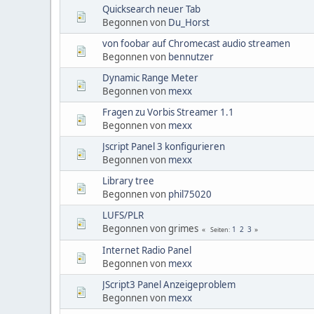
Quicksearch neuer Tab
Begonnen von
Du_Horst
von foobar auf Chromecast audio streamen
Begonnen von
bennutzer
Dynamic Range Meter
Begonnen von
mexx
Fragen zu Vorbis Streamer 1.1
Begonnen von
mexx
Jscript Panel 3 konfigurieren
Begonnen von
mexx
Library tree
Begonnen von
phil75020
LUFS/PLR
Begonnen von grimes
1
2
3
Seiten
Internet Radio Panel
Begonnen von
mexx
JScript3 Panel Anzeigeproblem
Begonnen von
mexx