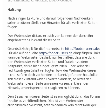
Letzte Bearbeitung
: 12. März 2024, 22:53:49 von Herzog
Haftung
Nach einiger Lektüre und darauf folgendem Nachdenken,
sollen an dieser Stelle nun Hinweise für alle verlinkten Seiten
folgen.
Der Webmaster distanziert sich von keinem der durch ihn
angebrachten Links auf dieser Seite.
Grundsätzlich gilt für die Internetseite
http://foobar-users.de
:
Für alle auf der Seite
http://foobar-users.de
eingefügten Links
kann der Webmaster deshalb nur festhalten, dass alle durch
den Webmaster verlinkten Seiten und Dateien zu dem
Zeitpunkt, als sie hier eingefügt wurden, über keinerlei
rechtswidrigen Inhalt verfügten bzw. der Webmaster diesen
nicht - sofern doch vorhanden - erkannt/gefunden hat. Sollte
sich dieser Zustand wider Erwarten ändern, so bittet der
Webmaster dieser Seite um einen kurzen, erklärenden
Hinweis, um entsprechend reagieren zu können.
Den Besuchern dieser Seite ist es ermöglicht durch das Forum
Inhalte zu veröffentlichen. Dies ist vom Webmaster
ausdrücklich erwünscht, sofern dadurch kein rechtswidriger