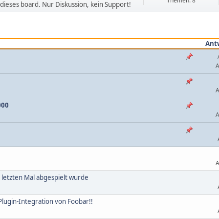
Themen: 8
dieses board. Nur Diskussion, kein Support!
Ant
A
A
000
A
A
m letzten Mal abgespielt wurde
lugin-Integration von Foobar!!