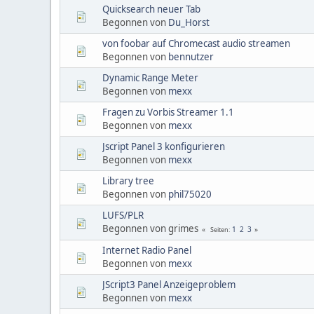
Quicksearch neuer Tab
Begonnen von
Du_Horst
von foobar auf Chromecast audio streamen
Begonnen von
bennutzer
Dynamic Range Meter
Begonnen von
mexx
Fragen zu Vorbis Streamer 1.1
Begonnen von
mexx
Jscript Panel 3 konfigurieren
Begonnen von
mexx
Library tree
Begonnen von
phil75020
LUFS/PLR
Begonnen von grimes
1
2
3
Seiten
Internet Radio Panel
Begonnen von
mexx
JScript3 Panel Anzeigeproblem
Begonnen von
mexx