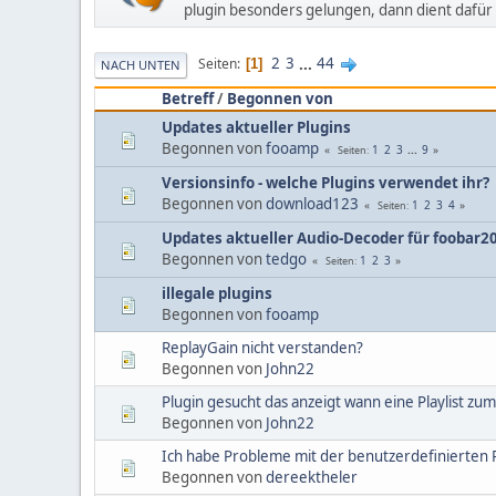
plugin besonders gelungen, dann dient dafür 
2
3
...
44
Seiten
1
NACH UNTEN
Betreff
/
Begonnen von
Updates aktueller Plugins
Begonnen von
fooamp
1
2
3
...
9
Seiten
Versionsinfo - welche Plugins verwendet ihr?
Begonnen von
download123
1
2
3
4
Seiten
Updates aktueller Audio-Decoder für foobar2
Begonnen von
tedgo
1
2
3
Seiten
illegale plugins
Begonnen von
fooamp
ReplayGain nicht verstanden?
Begonnen von
John22
Plugin gesucht das anzeigt wann eine Playlist zu
Begonnen von
John22
Ich habe Probleme mit der benutzerdefinierten P
Begonnen von
dereektheler