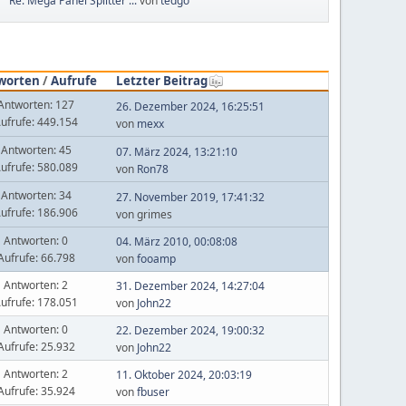
Re: Mega Panel Splitter ...
von
tedgo
worten
/
Aufrufe
Letzter Beitrag
Antworten: 127
26. Dezember 2024, 16:25:51
ufrufe: 449.154
von
mexx
Antworten: 45
07. März 2024, 13:21:10
ufrufe: 580.089
von
Ron78
Antworten: 34
27. November 2019, 17:41:32
ufrufe: 186.906
von grimes
Antworten: 0
04. März 2010, 00:08:08
Aufrufe: 66.798
von
fooamp
Antworten: 2
31. Dezember 2024, 14:27:04
ufrufe: 178.051
von
John22
Antworten: 0
22. Dezember 2024, 19:00:32
Aufrufe: 25.932
von
John22
Antworten: 2
11. Oktober 2024, 20:03:19
Aufrufe: 35.924
von
fbuser