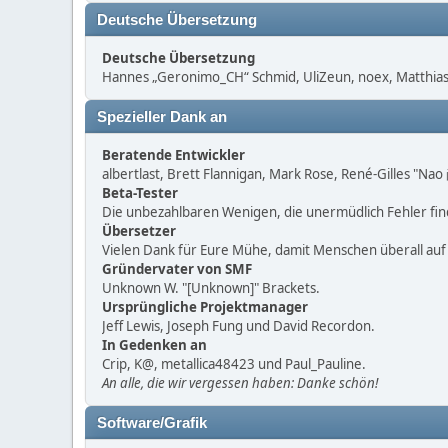
Deutsche Übersetzung
Deutsche Übersetzung
Hannes „Geronimo_CH“ Schmid, UliZeun, noex, Matthias1
Spezieller Dank an
Beratende Entwickler
albertlast, Brett Flannigan, Mark Rose, René-Gilles "Na
Beta-Tester
Die unbezahlbaren Wenigen, die unermüdlich Fehler fi
Übersetzer
Vielen Dank für Eure Mühe, damit Menschen überall au
Gründervater von SMF
Unknown W. "[Unknown]" Brackets.
Ursprüngliche Projektmanager
Jeff Lewis, Joseph Fung und David Recordon.
In Gedenken an
Crip, K@, metallica48423 und Paul_Pauline.
An alle, die wir vergessen haben: Danke schön!
Software/Grafik