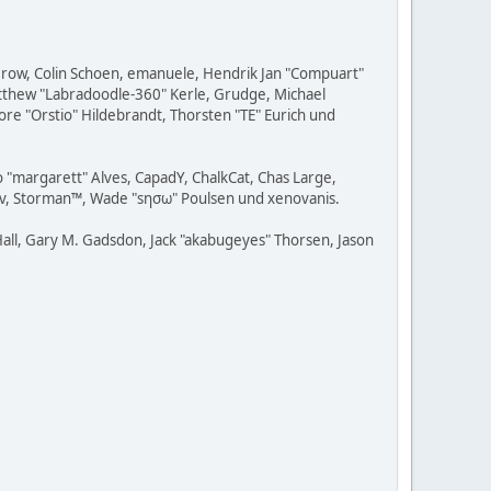
 Grow, Colin Schoen, emanuele, Hendrik Jan "Compuart"
Matthew "Labradoodle-360" Kerle, Grudge, Michael
ore "Orstio" Hildebrandt, Thorsten "TE" Eurich und
o "margarett" Alves, CapadY, ChalkCat, Chas Large,
adav, Storman™, Wade "sησω" Poulsen und xenovanis.
all, Gary M. Gadsdon, Jack "akabugeyes" Thorsen, Jason