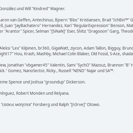
i" González und Will "Kindred" Wagner.
Aaron van Geffen, Antechinus, Bjoern "Bloc" Kristiansen, Brad "IchBin™"
tovell, Juan "JayBachatero" Hernandez, Karl "RegularExpression" Benson, 
er "Arantor" Spicer, Selman "[SiNaN]" Eser, Shitiz "Dragooon" Garg, Theod
Aleksi "Lex" Kilpinen, br360, GigaWatt, ziycon, Adam Tallon, Bigguy, Brun
ight17" Hou, Krash, Mashby, Michael Colin Blaber, Old Fossil, S-Ace, sh
lew, Jonathan "vbgamer45" Valentin, Sami "SychO" Mazouz, Brannon "B" H
Mick." Gomez, NanoSector, Ricky., Russell "NEND" Najar und SA™.
 Graeme Spence und Joshua "groundup" Dickerson.
omínguez, Robert Monden und Relyana.
us "cσσкιє мσηѕтєя" Forsberg und Ralph "[n3rve]" Otowo.