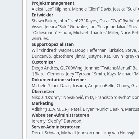
Projektmanagement
Aleksi "Lex" Kilpinen, Michele "Illori" Davis, Jessica "Suk
Entwickler
Shawn Bulen, John "live627" Rayes, Oscar "Ozp" Rydhé, 
Visser, Jessica "Suki" González, Jon "Sesquipedalian" S
"Oldiesmann" Eshom, Michael "Thantos" Miller, Norv, Pet
winrules.
Support-Spezialisten
Will "Kindred" Wagner, Doug Heffernan, lurkalot, Steve, 
Duncan85, gbsothere, JimM, Justyne, Kat, Kevin "greykn
Customizer
Diego Andrés, GL700Wing, Johnnie "TwitchisMental" Bal
"JBlaze" Clemons, Joey "Tyrsson" Smith, Kays, Michael "
Dokumentationsschreiber
Michele "Illori" Davis, Irisado, AngelinaBelle, Chainy,
Übersetzer
Nikola "Dzonny" Novaković, m4z, Francisco "d3vcho" D
Marketing
Adish "(F.L.A.M.E.R)" Patel, Bryan "Runic" Deakin, Marc
Webseiten-Administratoren
Jeremy "SleePy" Darwood.
Server-Administratoren
Derek Schwab, Michael Johnson und Liroy van Hoewijk.