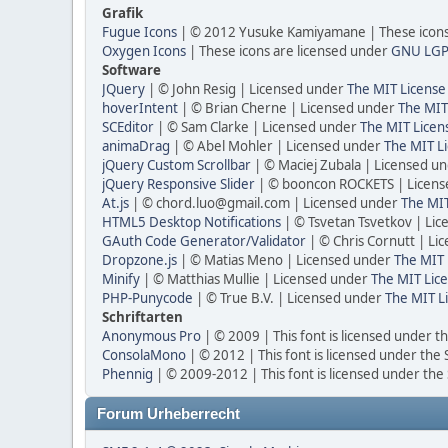
Grafik
Fugue Icons
| © 2012 Yusuke Kamiyamane | These icons 
Oxygen Icons
| These icons are licensed under
GNU LGP
Software
JQuery
| © John Resig | Licensed under
The MIT License
hoverIntent
| © Brian Cherne | Licensed under
The MIT
SCEditor
| © Sam Clarke | Licensed under
The MIT Licen
animaDrag
| © Abel Mohler | Licensed under
The MIT Li
jQuery Custom Scrollbar
| © Maciej Zubala | Licensed u
jQuery Responsive Slider
| © booncon ROCKETS | Licen
At.js
| © chord.luo@gmail.com | Licensed under
The MIT
HTML5 Desktop Notifications
| © Tsvetan Tsvetkov | Li
GAuth Code Generator/Validator
| © Chris Cornutt | L
Dropzone.js
| © Matias Meno | Licensed under
The MIT 
Minify
| © Matthias Mullie | Licensed under
The MIT Lice
PHP-Punycode
| © True B.V. | Licensed under
The MIT L
Schriftarten
Anonymous Pro
| © 2009 | This font is licensed under t
ConsolaMono
| © 2012 | This font is licensed under the
Phennig
| © 2009-2012 | This font is licensed under the
Forum Urheberrecht