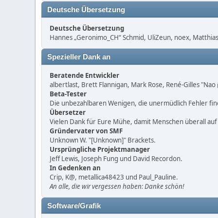
Deutsche Übersetzung
Deutsche Übersetzung
Hannes „Geronimo_CH“ Schmid, UliZeun, noex, Matthias1
Spezieller Dank an
Beratende Entwickler
albertlast, Brett Flannigan, Mark Rose, René-Gilles "Na
Beta-Tester
Die unbezahlbaren Wenigen, die unermüdlich Fehler fi
Übersetzer
Vielen Dank für Eure Mühe, damit Menschen überall au
Gründervater von SMF
Unknown W. "[Unknown]" Brackets.
Ursprüngliche Projektmanager
Jeff Lewis, Joseph Fung und David Recordon.
In Gedenken an
Crip, K@, metallica48423 und Paul_Pauline.
An alle, die wir vergessen haben: Danke schön!
Software/Grafik