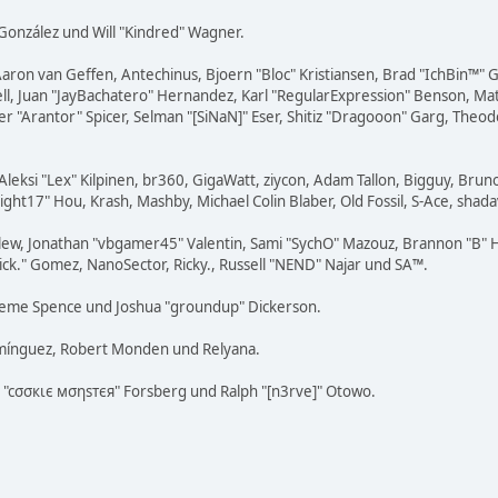
i" González und Will "Kindred" Wagner.
Aaron van Geffen, Antechinus, Bjoern "Bloc" Kristiansen, Brad "IchBin™"
tovell, Juan "JayBachatero" Hernandez, Karl "RegularExpression" Benson, 
er "Arantor" Spicer, Selman "[SiNaN]" Eser, Shitiz "Dragooon" Garg, Theod
Aleksi "Lex" Kilpinen, br360, GigaWatt, ziycon, Adam Tallon, Bigguy, Brun
ight17" Hou, Krash, Mashby, Michael Colin Blaber, Old Fossil, S-Ace, sh
lew, Jonathan "vbgamer45" Valentin, Sami "SychO" Mazouz, Brannon "B" H
Mick." Gomez, NanoSector, Ricky., Russell "NEND" Najar und SA™.
 Graeme Spence und Joshua "groundup" Dickerson.
omínguez, Robert Monden und Relyana.
us "cσσкιє мσηѕтєя" Forsberg und Ralph "[n3rve]" Otowo.