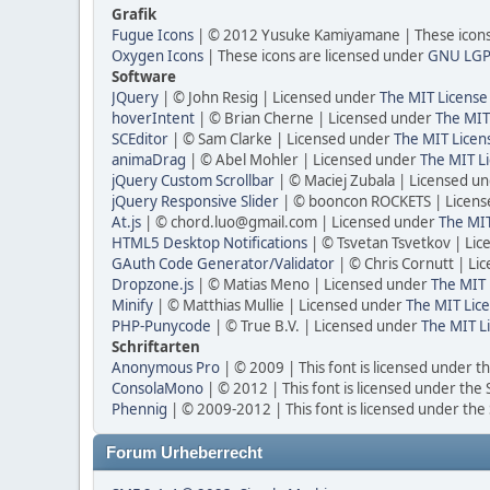
Grafik
Fugue Icons
| © 2012 Yusuke Kamiyamane | These icons 
Oxygen Icons
| These icons are licensed under
GNU LGP
Software
JQuery
| © John Resig | Licensed under
The MIT License
hoverIntent
| © Brian Cherne | Licensed under
The MIT
SCEditor
| © Sam Clarke | Licensed under
The MIT Licen
animaDrag
| © Abel Mohler | Licensed under
The MIT Li
jQuery Custom Scrollbar
| © Maciej Zubala | Licensed u
jQuery Responsive Slider
| © booncon ROCKETS | Licen
At.js
| © chord.luo@gmail.com | Licensed under
The MIT
HTML5 Desktop Notifications
| © Tsvetan Tsvetkov | Li
GAuth Code Generator/Validator
| © Chris Cornutt | L
Dropzone.js
| © Matias Meno | Licensed under
The MIT 
Minify
| © Matthias Mullie | Licensed under
The MIT Lice
PHP-Punycode
| © True B.V. | Licensed under
The MIT L
Schriftarten
Anonymous Pro
| © 2009 | This font is licensed under t
ConsolaMono
| © 2012 | This font is licensed under the
Phennig
| © 2009-2012 | This font is licensed under the
Forum Urheberrecht