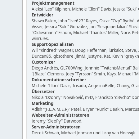
Projektmanagement
Aleksi "Lex" Kilpinen, Michele "Illori" Davis, Jessica "Suk
Entwickler
Shawn Bulen, John "live627" Rayes, Oscar "Ozp" Rydhé, 
Visser, Jessica "Suki" González, Jon "Sesquipedalian" S
"Oldiesmann" Eshom, Michael "Thantos" Miller, Norv, Pet
winrules.
Support-Spezialisten
Will "Kindred" Wagner, Doug Heffernan, lurkalot, Steve, 
Duncan85, gbsothere, JimM, Justyne, Kat, Kevin "greykn
Customizer
Diego Andrés, GL700Wing, Johnnie "TwitchisMental" Bal
"JBlaze" Clemons, Joey "Tyrsson" Smith, Kays, Michael "
Dokumentationsschreiber
Michele "Illori" Davis, Irisado, AngelinaBelle, Chainy,
Übersetzer
Nikola "Dzonny" Novaković, m4z, Francisco "d3vcho" D
Marketing
Adish "(F.L.A.M.E.R)" Patel, Bryan "Runic" Deakin, Marc
Webseiten-Administratoren
Jeremy "SleePy" Darwood.
Server-Administratoren
Derek Schwab, Michael Johnson und Liroy van Hoewijk.