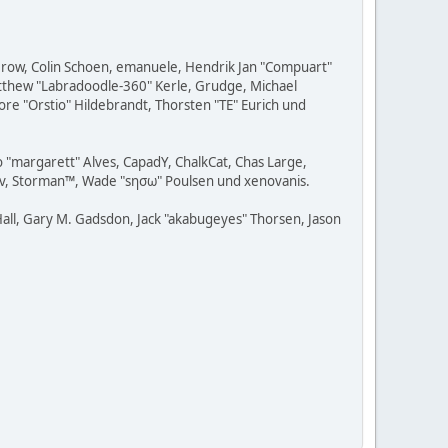
 Grow, Colin Schoen, emanuele, Hendrik Jan "Compuart"
Matthew "Labradoodle-360" Kerle, Grudge, Michael
ore "Orstio" Hildebrandt, Thorsten "TE" Eurich und
o "margarett" Alves, CapadY, ChalkCat, Chas Large,
adav, Storman™, Wade "sησω" Poulsen und xenovanis.
all, Gary M. Gadsdon, Jack "akabugeyes" Thorsen, Jason