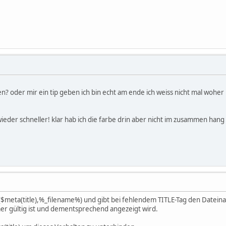
n? oder mir ein tip geben ich bin echt am ende ich weiss nicht mal woher F
wieder schneller! klar hab ich die farbe drin aber nicht im zusammen han
($meta(title),%_filename%) und gibt bei fehlendem TITLE-Tag den Datein
er gültig ist und dementsprechend angezeigt wird.