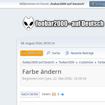
Willkommen im Forum „
foobar2000 auf Deutsch
“.
Einlog
08. August 2026, 09:55:14
Übersicht
Suche
Neueste Beiträge
foobar2000 auf Deutsch
foobar2000
Customize
Farb
►
►
►
Farbe ändern
Begonnen von Cyex, 22. Mai 2006, 18:58:44
2
Seiten
1
NACH UNTEN