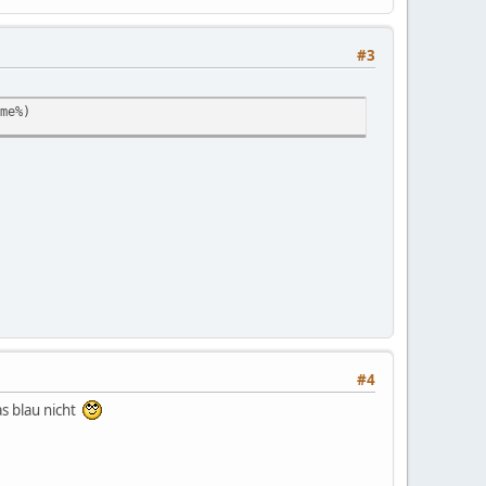
#3
me%)
#4
as blau nicht