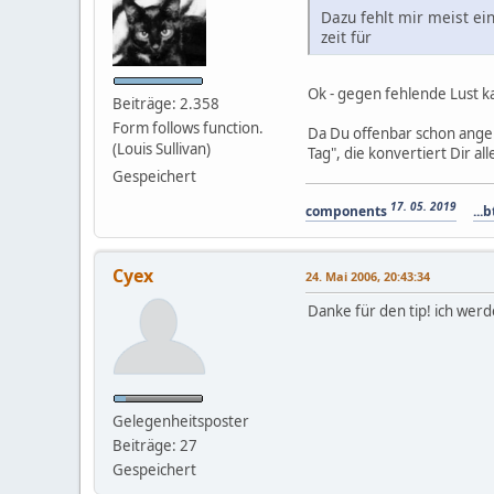
Dazu fehlt mir meist ei
zeit für
Ok - gegen fehlende Lust ka
Beiträge: 2.358
Form follows function.
Da Du offenbar schon ange
(Louis Sullivan)
Tag", die konvertiert Dir a
Gespeichert
17. 05. 2019
components
...b
Cyex
24. Mai 2006, 20:43:34
Danke für den tip! ich we
Gelegenheitsposter
Beiträge: 27
Gespeichert