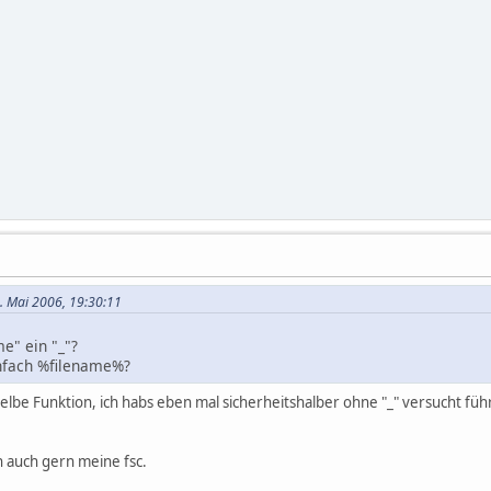
2. Mai 2006, 19:30:11
e" ein "_"?
einfach %filename%?
selbe Funktion, ich habs eben mal sicherheitshalber ohne "_" versucht führ
ch auch gern meine fsc.