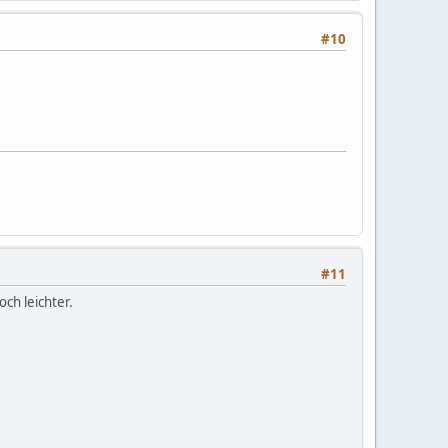
#10
#11
ch leichter.