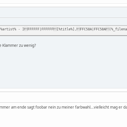
%artist% - ]FFFFFF|FFFFFF[%title%],FFC58A|FFC58A(%_filena
ne Klammer zu wenig?
ammer am ende sagt foobar nein zu meiner farbwahl...vielleicht mag er d