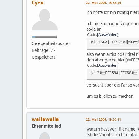
Cyex
22. Mai 2006, 18:58:44
ich hoffe ich bin richtig hier!
Ich bin Foobar anfänger un
code an
Code
Auswählen
FFC58A|FFC58A[%arti
Gelegenheitsposter
Beiträge: 27
also wenn artist oder titel 
Gespeichert
den aber gerne blau(FFC58
Code
Auswählen
$if2(FFC58A|FFC58A[
versucht aber die Farbe von
um es bildlich zu machen
wallawalla
22. Mai 2006, 19:30:11
Ehrenmitglied
warum hast vor "filename" e
Ist die Variable nicht einf