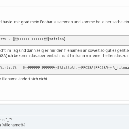
d bastel mir grad mein Foobar zusammen und komme bei einer sache einfach
st% - ]FFFFFF|FFFFFF[%title%]
nicht im Tag sind dann zeig er mir den filenamen an soweit so gut es geht s
A) ich bekomm das aber einfach nicht hin kann mir einer helfen das zu re
%artist% - ]FFFFFF|FFFFFF[%title%],FFC58A|FFC58A(%_filena
 filename ändert sich nicht
in "_"?
ach %filename%?