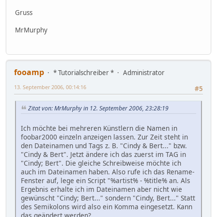
Gruss
MrMurphy
fooamp
* Tutorialschreiber *
Administrator
13. September 2006, 00:14:16
#5
Zitat von: MrMurphy in 12. September 2006, 23:28:19
Ich möchte bei mehreren Künstlern die Namen in
foobar2000 einzeln anzeigen lassen. Zur Zeit steht in
den Dateinamen und Tags z. B. "Cindy & Bert..." bzw.
"Cindy & Bert". Jetzt ändere ich das zuerst im TAG in
"Cindy; Bert". Die gleiche Schreibweise möchte ich
auch im Dateinamen haben. Also rufe ich das Rename-
Fenster auf, lege ein Script "%artist% - %title% an. Als
Ergebnis erhalte ich im Dateinamen aber nicht wie
gewünscht "Cindy; Bert..." sondern "Cindy, Bert..." Statt
des Semikolons wird also ein Komma eingesetzt. Kann
das geändert werden?