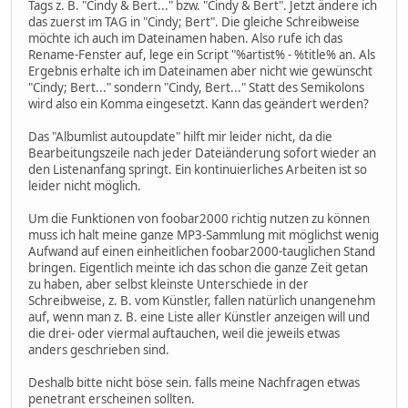
Tags z. B. "Cindy & Bert..." bzw. "Cindy & Bert". Jetzt ändere ich
das zuerst im TAG in "Cindy; Bert". Die gleiche Schreibweise
möchte ich auch im Dateinamen haben. Also rufe ich das
Rename-Fenster auf, lege ein Script "%artist% - %title% an. Als
Ergebnis erhalte ich im Dateinamen aber nicht wie gewünscht
"Cindy; Bert..." sondern "Cindy, Bert..." Statt des Semikolons
wird also ein Komma eingesetzt. Kann das geändert werden?
Das "Albumlist autoupdate" hilft mir leider nicht, da die
Bearbeitungszeile nach jeder Dateiänderung sofort wieder an
den Listenanfang springt. Ein kontinuierliches Arbeiten ist so
leider nicht möglich.
Um die Funktionen von foobar2000 richtig nutzen zu können
muss ich halt meine ganze MP3-Sammlung mit möglichst wenig
Aufwand auf einen einheitlichen foobar2000-tauglichen Stand
bringen. Eigentlich meinte ich das schon die ganze Zeit getan
zu haben, aber selbst kleinste Unterschiede in der
Schreibweise, z. B. vom Künstler, fallen natürlich unangenehm
auf, wenn man z. B. eine Liste aller Künstler anzeigen will und
die drei- oder viermal auftauchen, weil die jeweils etwas
anders geschrieben sind.
Deshalb bitte nicht böse sein. falls meine Nachfragen etwas
penetrant erscheinen sollten.