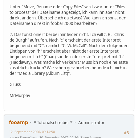
Unter "Move, Rename oder Copy Files" wird zwar unter "Files
to process" der Dateiname angezeigt, ich kann ihn aber nicht
direkt ändern. Übersehe ich da etwas? Wie kann ich sonst den
Dateinamen direkt in foobar2000 bearbeiten?
2. Das funktioniert bei bei mir leider nicht. Ich will z. B. "Chris
de Burgh" aufrufen. Nach "c" erscheint der erste Interpret
beginnend mit "C", nämlich "C. W. McCall". Nach dem folgenden
Eintippen von "h" erscheint aber nicht der erste Interpret
beginnen mit "ch" (Chad) sondern der erste Interpret mit "h"
(Haddaway). Was mache ich verkehrt? Muss ich noch eine Taste
zusätzlich drücken? Wie schon geschrieben befinde ich mich in
der "Media Library (Album List)".
Gruss
MrMurphy
fooamp
* Tutorialschreiber *
Administrator
12. September 2006, 09:14:50
#3
Letzte Bearbeitung
: 25. November 2007, 22:30:13 von fooamp