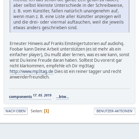
aber selbst kleinste Unterschiede in der Schreibweise,
z. B. vom Künstler, fallen natürlich unangenehm auf,
wenn man z. B. eine Liste aller Künstler anzeigen will
und die drei- oder viermal auftauchen, weil die jeweils
etwas anders geschrieben sind.
Erneuter Hinweis auf Franks Einsteigertutorien auf audiohq.
Foobar kann Deine Arbeit unterstützen (es ist mehr als ein
einfacher player), Du mußt aber lernen, was es wie kann, sonst
wirst Du keine Freude daran haben. Solltest Du vorerst gar
nicht klarkommen, empfehle ich Dir mp3tag:
http://www.mp3tag.de
Dies ist ein reiner tagger und recht
anwenderfreundlich.
17. 05. 2019
components
...btw...
Seiten
1
NACH OBEN
BENUTZER-AKTIONEN