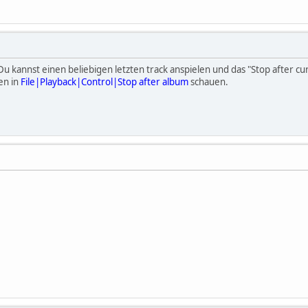
 Du kannst einen beliebigen letzten track anspielen und das "Stop after 
en in
File|Playback|Control|Stop after album
schauen.