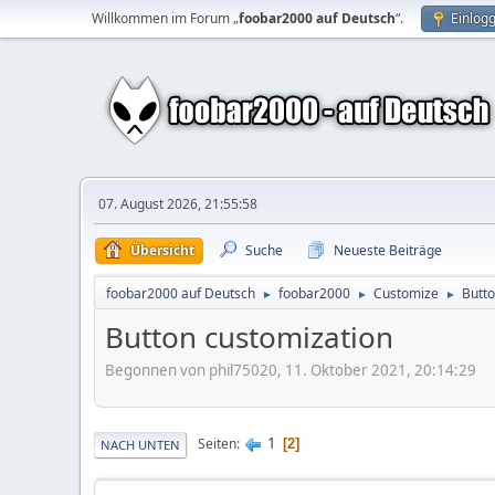
Willkommen im Forum „
foobar2000 auf Deutsch
“.
Einlog
07. August 2026, 21:55:58
Übersicht
Suche
Neueste Beiträge
foobar2000 auf Deutsch
foobar2000
Customize
Butto
►
►
►
Button customization
Begonnen von phil75020, 11. Oktober 2021, 20:14:29
1
Seiten
2
NACH UNTEN