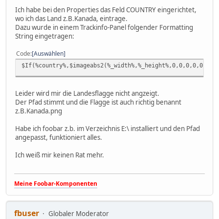
Ich habe bei den Properties das Feld COUNTRY eingerichtet,
wo ich das Land z.B.Kanada, eintrage.
Dazu wurde in einem Trackinfo-Panel folgender Formatting
String eingetragen:
Code
Auswählen
$If(%country%,$imageabs2(%_width%,%_height%,0,0,0,0,0,0,C
Leider wird mir die Landesflagge nicht angzeigt.
Der Pfad stimmt und die Flagge ist auch richtig benannt
z.B.Kanada.png
Habe ich foobar z.b. im Verzeichnis E:\ installiert und den Pfad
angepasst, funktioniert alles.
Ich weiß mir keinen Rat mehr.
Meine Foobar-Komponenten
fbuser
Globaler Moderator