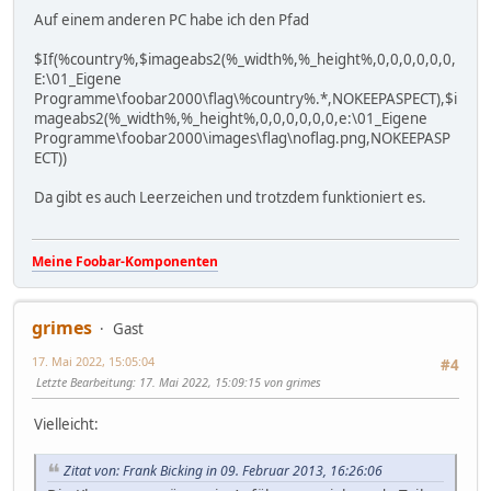
Auf einem anderen PC habe ich den Pfad
$If(%country%,$imageabs2(%_width%,%_height%,0,0,0,0,0,0,
E:\01_Eigene
Programme\foobar2000\flag\%country%.*,NOKEEPASPECT),$i
mageabs2(%_width%,%_height%,0,0,0,0,0,0,e:\01_Eigene
Programme\foobar2000\images\flag\noflag.png,NOKEEPASP
ECT))
Da gibt es auch Leerzeichen und trotzdem funktioniert es.
Meine Foobar-Komponenten
grimes
Gast
17. Mai 2022, 15:05:04
#4
Letzte Bearbeitung
: 17. Mai 2022, 15:09:15 von grimes
Vielleicht:
Zitat von: Frank Bicking in 09. Februar 2013, 16:26:06