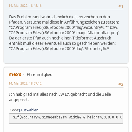
14. Mai 2022, 18:45:16
#1
Das Problem sind wahrscheinlich die Leerzeichen in den
Pfaden. Versuche mal diese in Anführungszeichen zu setzen:
"C:\Program Files (x86)\foobar2000\flag\%country%.*" bzw.
"C:\Program Files (x86)\foobar2000\images\flag\noflag.png".
Da der erste Pfad auch noch einen Titleformat-Ausdruck
enthält muß dieser eventuell auch so geschrieben werden:
"C:\Program Files (x86)\foobar2000\flag\"%country%.*
mexx
Ehrenmitglied
14. Mai 2022, 18:57:12
#2
Ich hab grad mal alles nach LW E:\ gebracht und die Zeile
angepasst:
Code
Auswählen
$If(%country%,$imageabs2(%_width%,%_height%,0,0,0,0,0,0,E