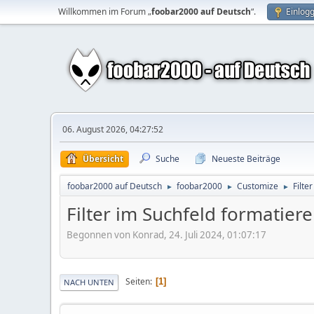
Willkommen im Forum „
foobar2000 auf Deutsch
“.
Einlog
06. August 2026, 04:27:52
Übersicht
Suche
Neueste Beiträge
foobar2000 auf Deutsch
foobar2000
Customize
Filte
►
►
►
Filter im Suchfeld formatier
Begonnen von Konrad, 24. Juli 2024, 01:07:17
Seiten
1
NACH UNTEN