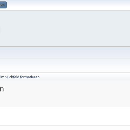
gen
r im Suchfeld formatieren
en