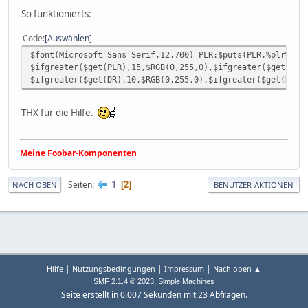
So funktionierts:
Code
Auswählen
$font(Microsoft Sans Serif,12,700) PLR:$puts(PLR,%plr%)
$ifgreater($get(PLR),15,$RGB(0,255,0),$ifgreater($get(PLR
$ifgreater($get(DR),10,$RGB(0,255,0),$ifgreater($get(DR),
THX für die Hilfe.
Meine Foobar-Komponenten
1
Seiten
2
NACH OBEN
BENUTZER-AKTIONEN
|
|
|
Hilfe
Nutzungsbedingungen
Impressum
Nach oben ▲
,
SMF 2.1.4 © 2023
Simple Machines
Seite erstellt in 0.007 Sekunden mit 23 Abfragen.