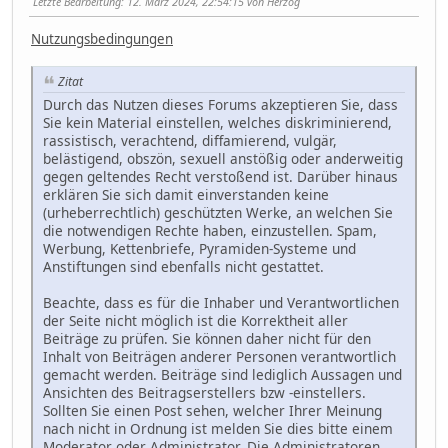
Letzte Bearbeitung
: 12. März 2024, 22:54:15 von Herzog
Nutzungsbedingungen
Zitat
Durch das Nutzen dieses Forums akzeptieren Sie, dass
Sie kein Material einstellen, welches diskriminierend,
rassistisch, verachtend, diffamierend, vulgär,
belästigend, obszön, sexuell anstößig oder anderweitig
gegen geltendes Recht verstoßend ist. Darüber hinaus
erklären Sie sich damit einverstanden keine
(urheberrechtlich) geschützten Werke, an welchen Sie
die notwendigen Rechte haben, einzustellen. Spam,
Werbung, Kettenbriefe, Pyramiden-Systeme und
Anstiftungen sind ebenfalls nicht gestattet.
Beachte, dass es für die Inhaber und Verantwortlichen
der Seite nicht möglich ist die Korrektheit aller
Beiträge zu prüfen. Sie können daher nicht für den
Inhalt von Beiträgen anderer Personen verantwortlich
gemacht werden. Beiträge sind lediglich Aussagen und
Ansichten des Beitragserstellers bzw -einstellers.
Sollten Sie einen Post sehen, welcher Ihrer Meinung
nach nicht in Ordnung ist melden Sie dies bitte einem
Moderator oder Administrator. Die Administratoren