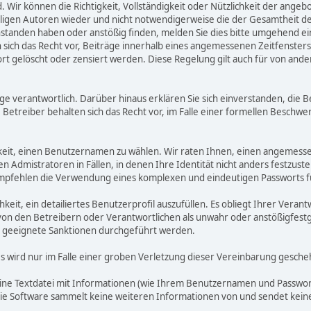
d. Wir können die Richtigkeit, Vollständigkeit oder Nützlichkeit der ange
eiligen Autoren wieder und nicht notwendigerweise die der Gesamtheit d
eanstanden haben oder anstößig finden, melden Sie dies bitte umgehend 
ich das Recht vor, Beiträge innerhalb eines angemessenen Zeitfensters zu
rt gelöscht oder zensiert werden. Diese Regelung gilt auch für von ande
träge verantwortlich. Darüber hinaus erklären Sie sich einverstanden, di
treiber behalten sich das Recht vor, im Falle einer formellen Beschwerd
hkeit, einen Benutzernamen zu wählen. Wir raten Ihnen, einen angemess
dmistratoren in Fällen, in denen Ihre Identität nicht anders festzustel
fehlen die Verwendung eines komplexen und eindeutigen Passworts für 
hkeit, ein detailiertes Benutzerprofil auszufüllen. Es obliegt Ihrer V
von den Betreibern oder Verantwortlichen als unwahr oder anstößigfest
 geeignete Sanktionen durchgeführt werden.
es wird nur im Falle einer groben Verletzung dieser Vereinbarung gesche
eine Textdatei mit Informationen (wie Ihrem Benutzernamen und Passwort
. Die Software sammelt keine weiteren Informationen von und sendet ke