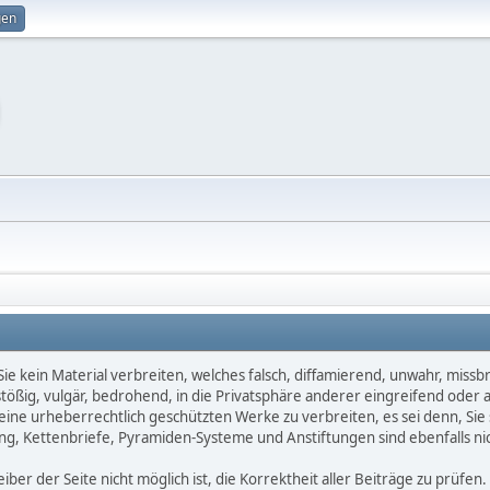
gen
e kein Material verbreiten, welches falsch, diffamierend, unwahr, missbräu
nstößig, vulgär, bedrohend, in die Privatsphäre anderer eingreifend oder
keine urheberrechtlich geschützten Werke zu verbreiten, es sei denn, Si
g, Kettenbriefe, Pyramiden-Systeme und Anstiftungen sind ebenfalls nic
ber der Seite nicht möglich ist, die Korrektheit aller Beiträge zu prüfen. 