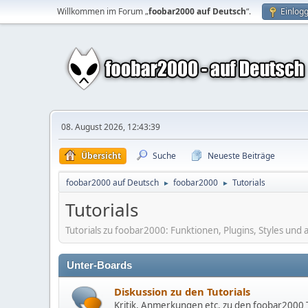
Willkommen im Forum „
foobar2000 auf Deutsch
“.
Einlog
08. August 2026, 12:43:39
Übersicht
Suche
Neueste Beiträge
foobar2000 auf Deutsch
foobar2000
Tutorials
►
►
Tutorials
Tutorials zu foobar2000: Funktionen, Plugins, Styles und a
Unter-Boards
Diskussion zu den Tutorials
Kritik, Anmerkungen etc. zu den foobar2000 Tu