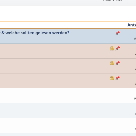
Ant
r & welche sollten gelesen werden?
A
A