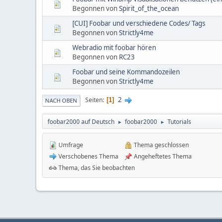
Begonnen von
Spirit_of_the_ocean
[CUI] Foobar und verschiedene Codes/ Tags
Begonnen von
Strictly4me
Webradio mit foobar hören
Begonnen von
RC23
Foobar und seine Kommandozeilen
Begonnen von
Strictly4me
2
Seiten
1
NACH OBEN
foobar2000 auf Deutsch
foobar2000
Tutorials
►
►
Umfrage
Thema geschlossen
Verschobenes Thema
Angeheftetes Thema
Thema, das Sie beobachten