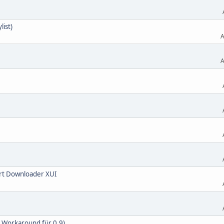
list)
A
A
rt Downloader XUI
n Workaround für 0.9)