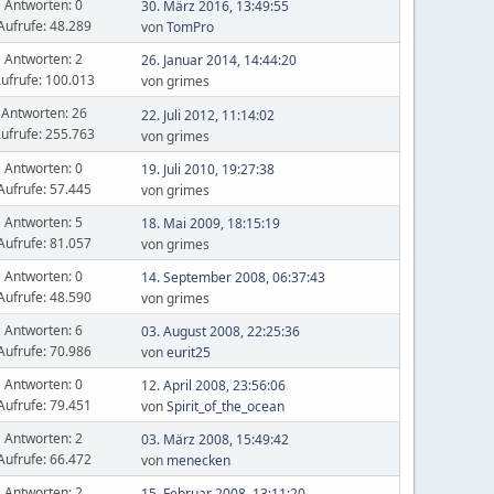
Antworten: 0
30. März 2016, 13:49:55
Aufrufe: 48.289
von
TomPro
Antworten: 2
26. Januar 2014, 14:44:20
ufrufe: 100.013
von grimes
Antworten: 26
22. Juli 2012, 11:14:02
ufrufe: 255.763
von grimes
Antworten: 0
19. Juli 2010, 19:27:38
Aufrufe: 57.445
von grimes
Antworten: 5
18. Mai 2009, 18:15:19
Aufrufe: 81.057
von grimes
Antworten: 0
14. September 2008, 06:37:43
Aufrufe: 48.590
von grimes
Antworten: 6
03. August 2008, 22:25:36
Aufrufe: 70.986
von
eurit25
Antworten: 0
12. April 2008, 23:56:06
Aufrufe: 79.451
von
Spirit_of_the_ocean
Antworten: 2
03. März 2008, 15:49:42
Aufrufe: 66.472
von
menecken
Antworten: 2
15. Februar 2008, 13:11:20