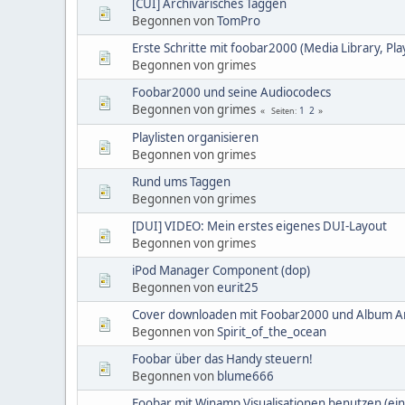
[CUI] Archivarisches Taggen
Begonnen von
TomPro
Erste Schritte mit foobar2000 (Media Library, Play
Begonnen von grimes
Foobar2000 und seine Audiocodecs
Begonnen von grimes
1
2
Seiten
Playlisten organisieren
Begonnen von grimes
Rund ums Taggen
Begonnen von grimes
[DUI] VIDEO: Mein erstes eigenes DUI-Layout
Begonnen von grimes
iPod Manager Component (dop)
Begonnen von
eurit25
Cover downloaden mit Foobar2000 und Album A
Begonnen von
Spirit_of_the_ocean
Foobar über das Handy steuern!
Begonnen von
blume666
Foobar mit Winamp Visualisationen benutzen (ei