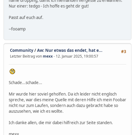
name dropping, damit ich niemanden vergesse zu erwähnen.
Nur einer: tedgo - Ich hoffe es geht dir gut!
Passt auf euch auf.
--fooamp
Community
/
Aw: Nur etwas das endet, hat e...
#3
Letzter Beitrag von
mexx
- 12. Januar 2025, 19:00:57
Schade...schade...
Mir wurde hier soviel geholfen. Da ich leider nicht englisch
spreche, war dies meine Quelle mit deren Hilfe ich mein Foobar
nicht nur zum Laufen, sondern auch dazu gebracht habe so
auszusehen, wie ich es wollte.
Ich danke allen, die mir dabei hilfreich zur Seite standen.
mexx