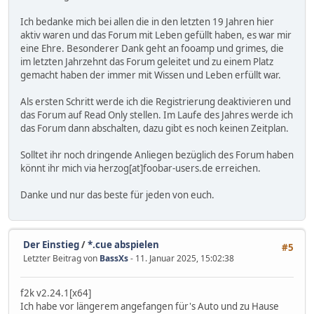
Ich bedanke mich bei allen die in den letzten 19 Jahren hier
aktiv waren und das Forum mit Leben gefüllt haben, es war mir
eine Ehre. Besonderer Dank geht an fooamp und grimes, die
im letzten Jahrzehnt das Forum geleitet und zu einem Platz
gemacht haben der immer mit Wissen und Leben erfüllt war.
Als ersten Schritt werde ich die Registrierung deaktivieren und
das Forum auf Read Only stellen. Im Laufe des Jahres werde ich
das Forum dann abschalten, dazu gibt es noch keinen Zeitplan.
Solltet ihr noch dringende Anliegen bezüglich des Forum haben
könnt ihr mich via herzog[at]foobar-users.de erreichen.
Danke und nur das beste für jeden von euch.
Der Einstieg
/
*.cue abspielen
#5
Letzter Beitrag von
BassXs
- 11. Januar 2025, 15:02:38
f2k v2.24.1[x64]
Ich habe vor längerem angefangen für's Auto und zu Hause