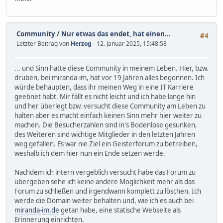
Community
/
Nur etwas das endet, hat einen...
#4
Letzter Beitrag von
Herzog
- 12. Januar 2025, 15:48:58
... und Sinn hatte diese Community in meinem Leben. Hier, bzw.
drüben, bei miranda-im, hat vor 19 Jahren alles begonnen. Ich
würde behaupten, dass ihr meinen Weg in eine IT Karriere
geebnet habt. Mir fällt es nicht leicht und ich habe lange hin
und her überlegt bzw. versucht diese Community am Leben zu
halten aber es macht einfach keinen Sinn mehr hier weiter zu
machen. Die Besucherzahlen sind in's Bodenlose gesunken,
des Weiteren sind wichtige Mitglieder in den letzten Jahren
weg gefallen. Es war nie Ziel ein Geisterforum zu betreiben,
weshalb ich dem hier nun ein Ende setzen werde.
Nachdem ich intern vergeblich versucht habe das Forum zu
übergeben sehe ich keine andere Möglichkeit mehr als das
Forum zu schließen und irgendwann komplett zu löschen. Ich
werde die Domain weiter behalten und, wie ich es auch bei
miranda-im.de
getan habe, eine statische Webseite als
Erinnerung einrichten.