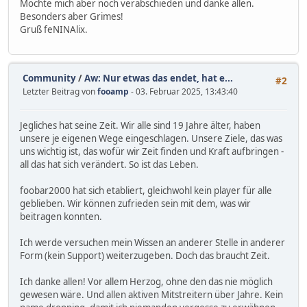
Möchte mich aber noch verabschieden und danke allen.
Besonders aber Grimes!
Gruß feNINAlix.
Community
/
Aw: Nur etwas das endet, hat e...
#2
Letzter Beitrag von
fooamp
- 03. Februar 2025, 13:43:40
Jegliches hat seine Zeit. Wir alle sind 19 Jahre älter, haben
unsere je eigenen Wege eingeschlagen. Unsere Ziele, das was
uns wichtig ist, das wofür wir Zeit finden und Kraft aufbringen -
all das hat sich verändert. So ist das Leben.
foobar2000 hat sich etabliert, gleichwohl kein player für alle
geblieben. Wir können zufrieden sein mit dem, was wir
beitragen konnten.
Ich werde versuchen mein Wissen an anderer Stelle in anderer
Form (kein Support) weiterzugeben. Doch das braucht Zeit.
Ich danke allen! Vor allem Herzog, ohne den das nie möglich
gewesen wäre. Und allen aktiven Mitstreitern über Jahre. Kein