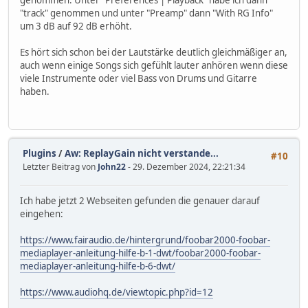
genommen. Unter "Preferences | Playback" habe ich dann
"track" genommen und unter "Preamp" dann "With RG Info"
um 3 dB auf 92 dB erhöht.
Es hört sich schon bei der Lautstärke deutlich gleichmäßiger an,
auch wenn einige Songs sich gefühlt lauter anhören wenn diese
viele Instrumente oder viel Bass von Drums und Gitarre
haben.
Plugins
/
Aw: ReplayGain nicht verstande...
#10
Letzter Beitrag von
John22
- 29. Dezember 2024, 22:21:34
Ich habe jetzt 2 Webseiten gefunden die genauer darauf
eingehen:
https://www.fairaudio.de/hintergrund/foobar2000-foobar-
mediaplayer-anleitung-hilfe-b-1-dwt/foobar2000-foobar-
mediaplayer-anleitung-hilfe-b-6-dwt/
https://www.audiohq.de/viewtopic.php?id=12