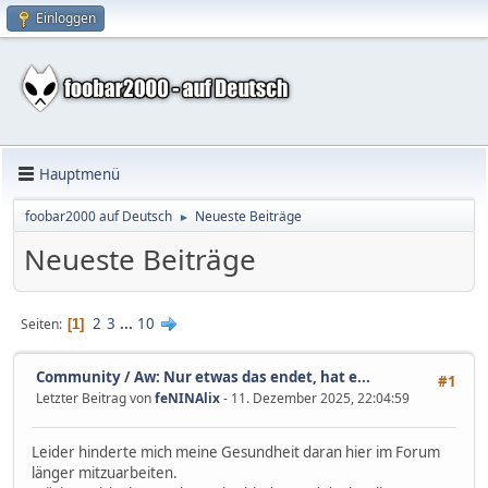
Einloggen
Hauptmenü
foobar2000 auf Deutsch
Neueste Beiträge
►
Neueste Beiträge
2
3
...
10
Seiten
1
Community
/
Aw: Nur etwas das endet, hat e...
#1
Letzter Beitrag von
feNINAlix
- 11. Dezember 2025, 22:04:59
Leider hinderte mich meine Gesundheit daran hier im Forum
länger mitzuarbeiten.