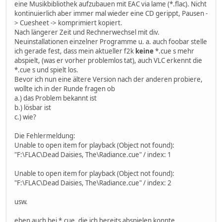
eine Musikbibliothek aufzubauen mit EAC via lame (*.flac). Nicht
kontinuierlich aber immer mal wieder eine CD gerippt, Pausen -
> Cuesheet -> komprimiert kopiert.
Nach längerer Zeit und Rechnerwechsel mit div.
Neuinstallationen einzelner Programme u. a. auch foobar stelle
ich gerade fest, dass mein aktueller f2k
keine
*.cue s mehr
abspielt, (was er vorher problemlos tat), auch VLC erkennt die
*.cue s und spielt los.
Bevor ich nun eine ältere Version nach der anderen probiere,
wollte ich in der Runde fragen ob
a.) das Problem bekannt ist
b.) lösbar ist
c.) wie?
Die Fehlermeldung:
Unable to open item for playback (Object not found):
"F:\FLAC\Dead Daisies, The\Radiance.cue" / index: 1
Unable to open item for playback (Object not found):
"F:\FLAC\Dead Daisies, The\Radiance.cue" / index: 2
usw.
eben auch bei *.cue, die ich bereits abspielen konnte.