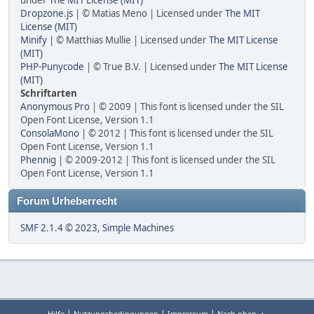
under
The MIT License (MIT)
Dropzone.js
| © Matias Meno | Licensed under
The MIT
License (MIT)
Minify
| © Matthias Mullie | Licensed under
The MIT License
(MIT)
PHP-Punycode
| © True B.V. | Licensed under
The MIT License
(MIT)
Schriftarten
Anonymous Pro
| © 2009 | This font is licensed under the SIL
Open Font License, Version 1.1
ConsolaMono
| © 2012 | This font is licensed under the SIL
Open Font License, Version 1.1
Phennig
| © 2009-2012 | This font is licensed under the SIL
Open Font License, Version 1.1
Forum Urheberrecht
SMF 2.1.4 © 2023
,
Simple Machines
|
|
|
Hilfe
Nutzungsbedingungen
Impressum
Nach oben ▲