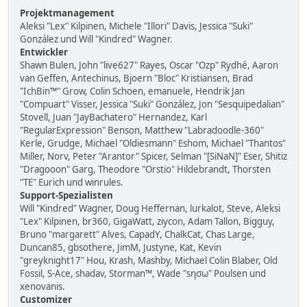
Projektmanagement
Aleksi "Lex" Kilpinen, Michele "Illori" Davis, Jessica "Suki"
González und Will "Kindred" Wagner.
Entwickler
Shawn Bulen, John "live627" Rayes, Oscar "Ozp" Rydhé, Aaron
van Geffen, Antechinus, Bjoern "Bloc" Kristiansen, Brad
"IchBin™" Grow, Colin Schoen, emanuele, Hendrik Jan
"Compuart" Visser, Jessica "Suki" González, Jon "Sesquipedalian"
Stovell, Juan "JayBachatero" Hernandez, Karl
"RegularExpression" Benson, Matthew "Labradoodle-360"
Kerle, Grudge, Michael "Oldiesmann" Eshom, Michael "Thantos"
Miller, Norv, Peter "Arantor" Spicer, Selman "[SiNaN]" Eser, Shitiz
"Dragooon" Garg, Theodore "Orstio" Hildebrandt, Thorsten
"TE" Eurich und winrules.
Support-Spezialisten
Will "Kindred" Wagner, Doug Heffernan, lurkalot, Steve, Aleksi
"Lex" Kilpinen, br360, GigaWatt, ziycon, Adam Tallon, Bigguy,
Bruno "margarett" Alves, CapadY, ChalkCat, Chas Large,
Duncan85, gbsothere, JimM, Justyne, Kat, Kevin
"greyknight17" Hou, Krash, Mashby, Michael Colin Blaber, Old
Fossil, S-Ace, shadav, Storman™, Wade "sησω" Poulsen und
xenovanis.
Customizer