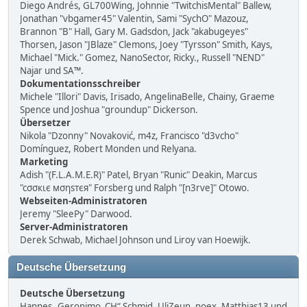
Diego Andrés, GL700Wing, Johnnie "TwitchisMental" Ballew,
Jonathan "vbgamer45" Valentin, Sami "SychO" Mazouz,
Brannon "B" Hall, Gary M. Gadsdon, Jack "akabugeyes"
Thorsen, Jason "JBlaze" Clemons, Joey "Tyrsson" Smith, Kays,
Michael "Mick." Gomez, NanoSector, Ricky., Russell "NEND"
Najar und SA™.
Dokumentationsschreiber
Michele "Illori" Davis, Irisado, AngelinaBelle, Chainy, Graeme
Spence und Joshua "groundup" Dickerson.
Übersetzer
Nikola "Dzonny" Novaković, m4z, Francisco "d3vcho"
Domínguez, Robert Monden und Relyana.
Marketing
Adish "(F.L.A.M.E.R)" Patel, Bryan "Runic" Deakin, Marcus
"cσσкιє мσηѕтєя" Forsberg und Ralph "[n3rve]" Otowo.
Webseiten-Administratoren
Jeremy "SleePy" Darwood.
Server-Administratoren
Derek Schwab, Michael Johnson und Liroy van Hoewijk.
Deutsche Übersetzung
Deutsche Übersetzung
Hannes „Geronimo_CH“ Schmid, UliZeun, noex, Matthias13 und