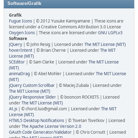
Software/Grafik
Grafik
Fugue Icons
| © 2012 Yusuke Kamiyamane | These icons are
licensed under a Creative Commons Attribution 3.0 License
Oxygen Icons
| These icons are licensed under
GNU LGPLv3
Software
JQuery
| © John Resig | Licensed under
The MIT License (MIT)
hoverIntent
| © Brian Cherne | Licensed under
The MIT
License (MIT)
SCEditor
| © Sam Clarke | Licensed under
The MIT License
(MIT)
animaDrag
| © Abel Mohler | Licensed under
The MIT License
(MIT)
jQuery Custom Scrollbar
| © Maciej Zubala | Licensed under
The MIT License (MIT)
jQuery Responsive Slider
| © booncon ROCKETS | Licensed
under
The MIT License (MIT)
At.js
| © chord.luo@gmail.com | Licensed under
The MIT
License (MIT)
HTML5 Desktop Notifications
| © Tsvetan Tsvetkov | Licensed
under
The Apache License Version 2.0
GAuth Code Generator/Validator
| © Chris Cornutt | Licensed