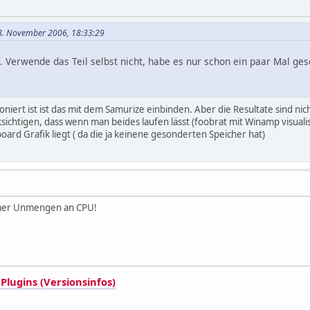
 18. November 2006, 18:33:29
t. Verwende das Teil selbst nicht, habe es nur schon ein paar Mal ge
niert ist ist das mit dem Samurize einbinden. Aber die Resultate sind nicht
ksichtigen, dass wenn man beides laufen lässt (foobrat mit Winamp visual
oard Grafik liegt ( da die ja keinene gesonderten Speicher hat)
mmer Unmengen an CPU!
Plugins (Versionsinfos)