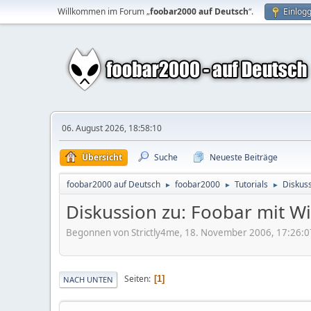
Willkommen im Forum „
foobar2000 auf Deutsch
“.
Einlog
06. August 2026, 18:58:10
Übersicht
Suche
Neueste Beiträge
foobar2000 auf Deutsch
foobar2000
Tutorials
Diskuss
►
►
►
Diskussion zu: Foobar mit W
Begonnen von Strictly4me, 18. November 2006, 17:26:0
Seiten
1
NACH UNTEN