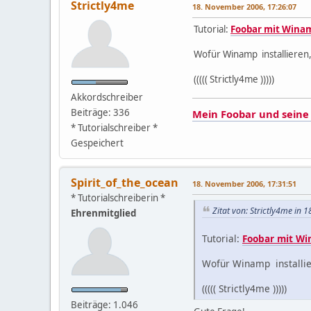
Strictly4me
18. November 2006, 17:26:07
Tutorial:
Foobar mit Winam
Wofür Winamp installieren, 
((((( Strictly4me )))))
Akkordschreiber
Beiträge: 336
Mein Foobar und seine 
* Tutorialschreiber *
Gespeichert
Spirit_of_the_ocean
18. November 2006, 17:31:51
* Tutorialschreiberin *
Zitat von: Strictly4me in
Ehrenmitglied
Tutorial:
Foobar mit Wi
Wofür Winamp installier
((((( Strictly4me )))))
Beiträge: 1.046