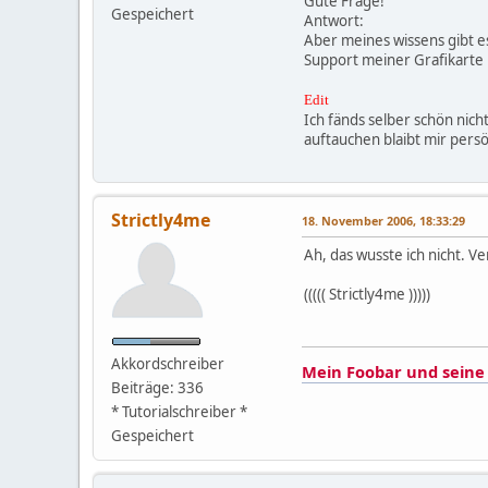
Gute Frage!
Gespeichert
Antwort:
Aber meines wissens gibt e
Support meiner Grafikarte 
Edit
Ich fänds selber schön nich
auftauchen blaibt mir pers
Strictly4me
18. November 2006, 18:33:29
Ah, das wusste ich nicht. V
((((( Strictly4me )))))
Akkordschreiber
Mein Foobar und seine 
Beiträge: 336
* Tutorialschreiber *
Gespeichert