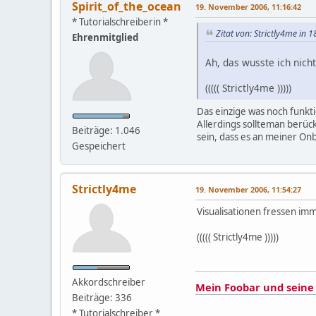
Spirit_of_the_ocean
19. November 2006, 11:16:42
* Tutorialschreiberin *
Zitat von: Strictly4me in
Ehrenmitglied
Ah, das wusste ich nich
((((( Strictly4me )))))
Das einzige was noch funktio
Allerdings sollteman berüc
Beiträge: 1.046
sein, dass es an meiner Onb
Gespeichert
Strictly4me
19. November 2006, 11:54:27
Visualisationen fressen i
((((( Strictly4me )))))
Akkordschreiber
Mein Foobar und seine 
Beiträge: 336
* Tutorialschreiber *