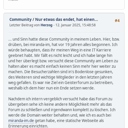
Community
/
Nur etwas das endet, hat einen...
#4
Letzter Beitrag von
Herzog
- 12. Januar 2025, 15:48:58
... und Sinn hatte diese Community in meinem Leben. Hier, bzw.
drüben, bei miranda-im, hat vor 19 Jahren alles begonnen. Ich
würde behaupten, dass ihr meinen Weg in eine IT Karriere
geebnet habt. Mir fällt es nicht leicht und ich habe lange hin
und her überlegt bzw. versucht diese Community am Leben zu
halten aber es macht einfach keinen Sinn mehr hier weiter zu
machen. Die Besucherzahlen sind in's Bodenlose gesunken,
des Weiteren sind wichtige Mitglieder in den letzten Jahren
weg gefallen. Es war nie Ziel ein Geisterforum zu betreiben,
weshalb ich dem hier nun ein Ende setzen werde.
Nachdem ich intern vergeblich versucht habe das Forum zu
übergeben sehe ich keine andere Möglichkeit mehr als das
Forum zu schließen und irgendwann komplett zu löschen. Ich
werde die Domain weiter behalten und, wie ich es auch bei
miranda-im.de
getan habe, eine statische Webseite als
Erinnerung einrichten.