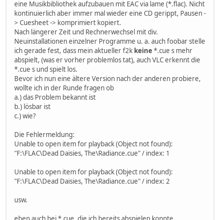
eine Musikbibliothek aufzubauen mit EAC via lame (*.flac). Nicht
kontinuierlich aber immer mal wieder eine CD gerippt, Pausen -
> Cuesheet -> komprimiert kopiert.
Nach längerer Zeit und Rechnerwechsel mit div.
Neuinstallationen einzelner Programme u. a. auch foobar stelle
ich gerade fest, dass mein aktueller f2k
keine
*.cue s mehr
abspielt, (was er vorher problemlos tat), auch VLC erkennt die
*.cue s und spielt los.
Bevor ich nun eine ältere Version nach der anderen probiere,
wollte ich in der Runde fragen ob
a.) das Problem bekannt ist
b.) lösbar ist
c.) wie?
Die Fehlermeldung:
Unable to open item for playback (Object not found):
"F:\FLAC\Dead Daisies, The\Radiance.cue" / index: 1
Unable to open item for playback (Object not found):
"F:\FLAC\Dead Daisies, The\Radiance.cue" / index: 2
usw.
eben auch bei *.cue, die ich bereits abspielen konnte.