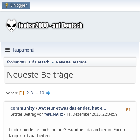
Einloggen
Hauptmenü
foobar2000 auf Deutsch
Neueste Beiträge
►
Neueste Beiträge
2
3
...
10
Seiten
1
Community
/
Aw: Nur etwas das endet, hat e...
#1
Letzter Beitrag von
feNINAlix
- 11. Dezember 2025, 22:04:59
Leider hinderte mich meine Gesundheit daran hier im Forum
länger mitzuarbeiten.