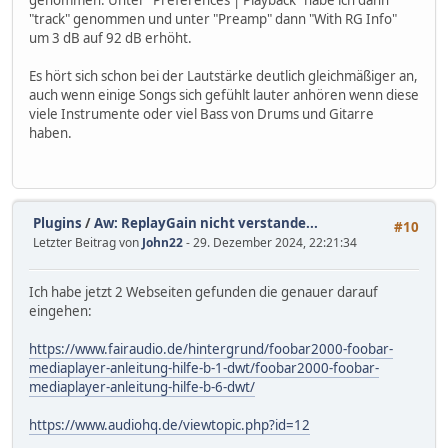
genommen. Unter "Preferences | Playback" habe ich dann
"track" genommen und unter "Preamp" dann "With RG Info"
um 3 dB auf 92 dB erhöht.
Es hört sich schon bei der Lautstärke deutlich gleichmäßiger an,
auch wenn einige Songs sich gefühlt lauter anhören wenn diese
viele Instrumente oder viel Bass von Drums und Gitarre
haben.
Plugins
/
Aw: ReplayGain nicht verstande...
#10
Letzter Beitrag von
John22
- 29. Dezember 2024, 22:21:34
Ich habe jetzt 2 Webseiten gefunden die genauer darauf
eingehen:
https://www.fairaudio.de/hintergrund/foobar2000-foobar-
mediaplayer-anleitung-hilfe-b-1-dwt/foobar2000-foobar-
mediaplayer-anleitung-hilfe-b-6-dwt/
https://www.audiohq.de/viewtopic.php?id=12