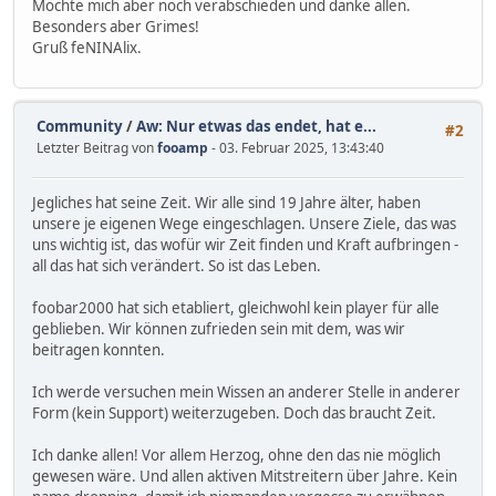
Möchte mich aber noch verabschieden und danke allen.
Besonders aber Grimes!
Gruß feNINAlix.
Community
/
Aw: Nur etwas das endet, hat e...
#2
Letzter Beitrag von
fooamp
- 03. Februar 2025, 13:43:40
Jegliches hat seine Zeit. Wir alle sind 19 Jahre älter, haben
unsere je eigenen Wege eingeschlagen. Unsere Ziele, das was
uns wichtig ist, das wofür wir Zeit finden und Kraft aufbringen -
all das hat sich verändert. So ist das Leben.
foobar2000 hat sich etabliert, gleichwohl kein player für alle
geblieben. Wir können zufrieden sein mit dem, was wir
beitragen konnten.
Ich werde versuchen mein Wissen an anderer Stelle in anderer
Form (kein Support) weiterzugeben. Doch das braucht Zeit.
Ich danke allen! Vor allem Herzog, ohne den das nie möglich
gewesen wäre. Und allen aktiven Mitstreitern über Jahre. Kein