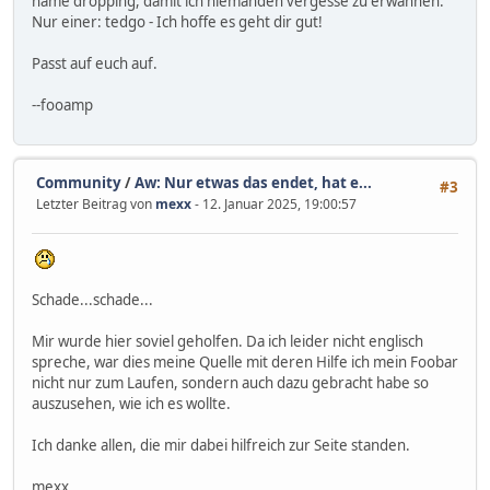
name dropping, damit ich niemanden vergesse zu erwähnen.
Nur einer: tedgo - Ich hoffe es geht dir gut!
Passt auf euch auf.
--fooamp
Community
/
Aw: Nur etwas das endet, hat e...
#3
Letzter Beitrag von
mexx
- 12. Januar 2025, 19:00:57
Schade...schade...
Mir wurde hier soviel geholfen. Da ich leider nicht englisch
spreche, war dies meine Quelle mit deren Hilfe ich mein Foobar
nicht nur zum Laufen, sondern auch dazu gebracht habe so
auszusehen, wie ich es wollte.
Ich danke allen, die mir dabei hilfreich zur Seite standen.
mexx