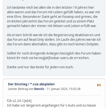
Ich bedanke mich bei allen die in den letzten 19 Jahren hier
aktiv waren und das Forum mit Leben gefüllt haben, es war mir
eine Ehre. Besonderer Dank geht an fooamp und grimes, die
im letzten Jahrzehnt das Forum geleitet und zu einem Platz
gemacht haben der immer mit Wissen und Leben erfüllt war.
Als ersten Schritt werde ich die Registrierung deaktivieren und
das Forum auf Read Only stellen. Im Laufe des Jahres werde ich
das Forum dann abschalten, dazu gibt es noch keinen Zeitplan.
Solltet ihr noch dringende Anliegen bezüglich des Forum haben
könnt ihr mich via herzog[at]foobar-users.de erreichen.
Danke und nur das beste für jeden von euch.
Der Einstieg
/
*.cue abspielen
#5
Letzter Beitrag von
BassXs
- 11. Januar 2025, 15:02:38
f2k v2.24.1[x64]
Ich habe vor längerem angefangen für's Auto und zu Hause