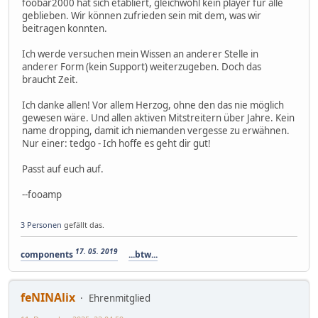
foobar2000 hat sich etabliert, gleichwohl kein player für alle
geblieben. Wir können zufrieden sein mit dem, was wir
beitragen konnten.
Ich werde versuchen mein Wissen an anderer Stelle in
anderer Form (kein Support) weiterzugeben. Doch das
braucht Zeit.
Ich danke allen! Vor allem Herzog, ohne den das nie möglich
gewesen wäre. Und allen aktiven Mitstreitern über Jahre. Kein
name dropping, damit ich niemanden vergesse zu erwähnen.
Nur einer: tedgo - Ich hoffe es geht dir gut!
Passt auf euch auf.
--fooamp
3 Personen
gefällt das.
17. 05. 2019
components
...btw...
feNINAlix
Ehrenmitglied