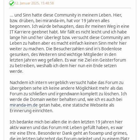
12. Januar 2025, 15:48:58
... und Sinn hatte diese Community in meinem Leben. Hier,
bzw. drüben, bei miranda-im, hat vor 19 Jahren alles
begonnen. Ich würde behaupten, dass ihr meinen Weg in eine
IT Karriere geebnet habt. Mir fällt es nicht leicht und ich habe
lange hin und her überlegt bzw. versucht diese Community am
Leben zu halten aber es macht einfach keinen Sinn mehr hier
weiter zu machen. Die Besucherzahlen sind in's Bodenlose
gesunken, des Weiteren sind wichtige Mitglieder in den
letzten Jahren weg gefallen. Es war nie Ziel ein Geisterforum
zu betreiben, weshalb ich dem hier nun ein Ende setzen
werde.
Nachdem ich intern vergeblich versucht habe das Forum zu
übergeben sehe ich keine andere Möglichkeit mehr als das
Forum zu schließen und irgendwann komplett zu löschen. Ich
werde die Domain weiter behalten und, wie ich es auch bei
miranda-im.de
getan habe, eine statische Webseite als
Erinnerung einrichten.
Ich bedanke mich bei allen die in den letzten 19 Jahren hier
aktiv waren und das Forum mit Leben gefüllt haben, es war
mir eine Ehre. Besonderer Dank geht an fooamp und grimes,
die im letzten Jahrzehnt das Forum geleitet und zu einem Platz