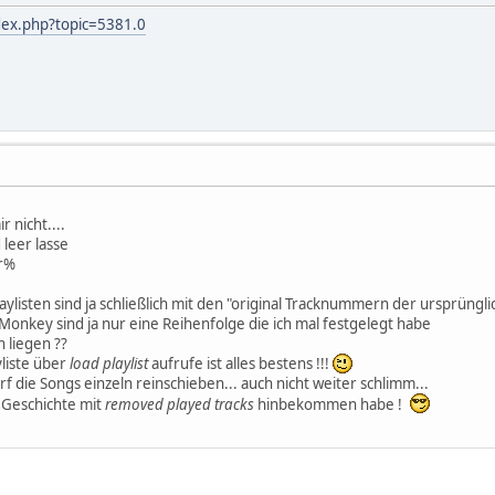
ndex.php?topic=5381.0
r nicht....
 leer lasse
r%
ylisten sind ja schließlich mit den "original Tracknummern der ursprüngli
Monkey sind ja nur eine Reihenfolge die ich mal festgelegt habe
 liegen ??
yliste über
load playlist
aufrufe ist alles bestens !!!
rf die Songs einzeln reinschieben... auch nicht weiter schlimm...
e Geschichte mit
removed played tracks
hinbekommen habe !