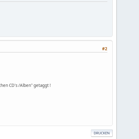
#2
chen CD's /Alben" getaggt !
DRUCKEN