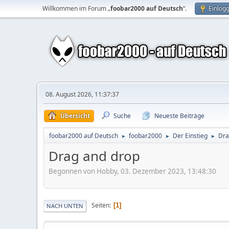
Willkommen im Forum „
foobar2000 auf Deutsch
“.
Einlog
08. August 2026, 11:37:37
Übersicht
Suche
Neueste Beiträge
foobar2000 auf Deutsch
foobar2000
Der Einstieg
Dra
►
►
►
Drag and drop
Begonnen von Hobby, 03. Dezember 2023, 13:48:30
Seiten
1
NACH UNTEN