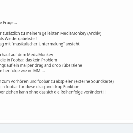
e Frage...
ar zusätzlich zu meinem geliebten MediaMonkey (Archiv)
als Wiedergabeliste !
ag mit "musikalischer Untermalung" ansteht
zu hauf auf dem MediaMonkey
die in Foobar, das kein Problem
ngs auf ein mal per drag and drop rüberziehe
 Reihenfolge wie im MM....
 zum Vorhören und foobar zu abspielen (externe Soundkarte)
ng in foobar für diese drag and drop Funktion
 ziehen kann ohne das sich die Reihenfolge verändert !!