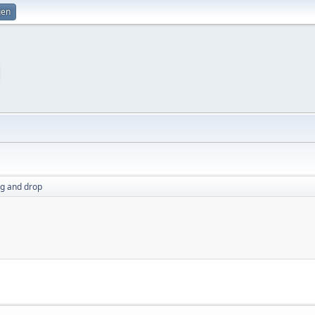
gen
g and drop