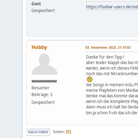
Gast
https://foobar-users.de/i
Gespeichert
Hobby
03. Dezember 2023, 21:13:02
Danke für den Tipp !
aber leider klappt das bei mi
weder, wenn ich dieses Feld
noch das mit %tracknumbe
die Songs in meinen m3u Pla
Besucher
meine Playlisten von Media
Beiträge: 2
denke mal das könnte daran
wenn ich die komplette Pla
Gespeichert
dann muss ich halt bei Beda
bin ja schon froh das ich di
Seiten
1
NACH OBEN