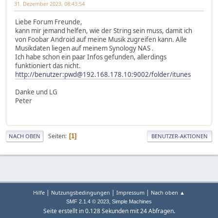
31. Dezember 2023, 08:43:54
Liebe Forum Freunde,
kann mir jemand helfen, wie der String sein muss, damit ich
von Foobar Android auf meine Musik zugreifen kann. Alle
Musikdaten liegen auf meinem Synology NAS .
Ich habe schon ein paar Infos gefunden, allerdings
funktioniert das nicht.
http://benutzer:pwd@192.168.178.10:9002/folder/itunes
Danke und LG
Peter
Seiten
1
NACH OBEN
BENUTZER-AKTIONEN
|
|
|
Hilfe
Nutzungsbedingungen
Impressum
Nach oben ▲
,
SMF 2.1.4 © 2023
Simple Machines
Seite erstellt in 0.128 Sekunden mit 24 Abfragen.