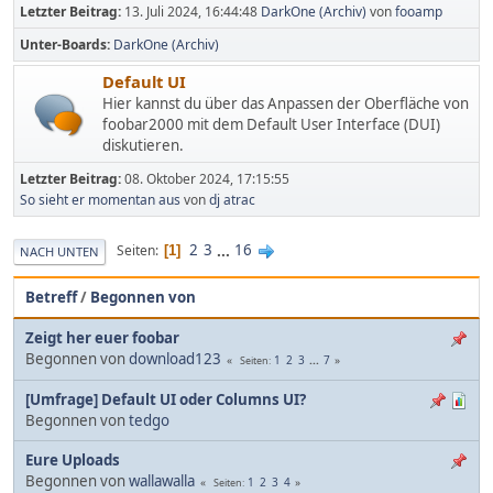
Letzter Beitrag:
13. Juli 2024, 16:44:48
DarkOne (Archiv)
von
fooamp
Unter-Boards
DarkOne (Archiv)
Default UI
Hier kannst du über das Anpassen der Oberfläche von
foobar2000 mit dem Default User Interface (DUI)
diskutieren.
Letzter Beitrag:
08. Oktober 2024, 17:15:55
So sieht er momentan aus
von
dj atrac
2
3
...
16
Seiten
1
NACH UNTEN
Betreff
/
Begonnen von
Zeigt her euer foobar
Begonnen von
download123
1
2
3
...
7
Seiten
[Umfrage] Default UI oder Columns UI?
Begonnen von
tedgo
Eure Uploads
Begonnen von
wallawalla
1
2
3
4
Seiten