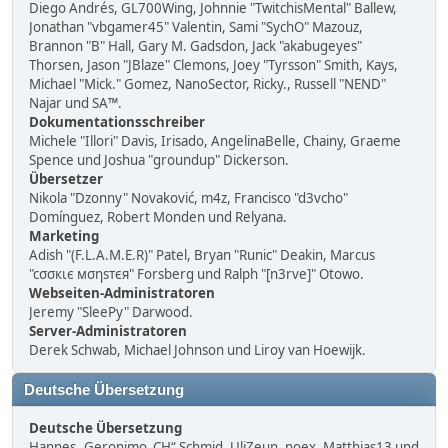
Diego Andrés, GL700Wing, Johnnie "TwitchisMental" Ballew,
Jonathan "vbgamer45" Valentin, Sami "SychO" Mazouz,
Brannon "B" Hall, Gary M. Gadsdon, Jack "akabugeyes"
Thorsen, Jason "JBlaze" Clemons, Joey "Tyrsson" Smith, Kays,
Michael "Mick." Gomez, NanoSector, Ricky., Russell "NEND"
Najar und SA™.
Dokumentationsschreiber
Michele "Illori" Davis, Irisado, AngelinaBelle, Chainy, Graeme
Spence und Joshua "groundup" Dickerson.
Übersetzer
Nikola "Dzonny" Novaković, m4z, Francisco "d3vcho"
Domínguez, Robert Monden und Relyana.
Marketing
Adish "(F.L.A.M.E.R)" Patel, Bryan "Runic" Deakin, Marcus
"cσσкιє мσηѕтєя" Forsberg und Ralph "[n3rve]" Otowo.
Webseiten-Administratoren
Jeremy "SleePy" Darwood.
Server-Administratoren
Derek Schwab, Michael Johnson und Liroy van Hoewijk.
Deutsche Übersetzung
Deutsche Übersetzung
Hannes „Geronimo_CH“ Schmid, UliZeun, noex, Matthias13 und