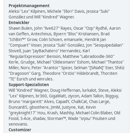
Projektmanagement
Aleksi "Lex" Kilpinen, Michele "Illori" Davis, Jessica "Suki"
González und Will "Kindred" Wagner.
Entwickler
Shawn Bulen, John "live627" Rayes, Oscar "Ozp" Rydhé, Aaron
van Geffen, Antechinus, Bjoern "Bloc" Kristiansen, Brad
"IchBin™" Grow, Colin Schoen, emanuele, Hendrik Jan
"Compuart" Visser, Jessica "Suki" González, Jon "Sesquipedalian"
Stovell, Juan "JayBachatero" Hernandez, Karl
"RegularExpression" Benson, Matthew "Labradoodle-360"
Kerle, Grudge, Michael "Oldiesmann" Eshom, Michael "Thantos"
Miller, Norv, Peter "Arantor" Spicer, Selman "[SiNaN]" Eser, Shitiz
"Dragooon" Garg, Theodore "Orstio" Hildebrandt, Thorsten
"TE" Eurich und winrules.
Support-Spezialisten
Will "Kindred" Wagner, Doug Heffernan, lurkalot, Steve, Aleksi
"Lex" Kilpinen, br360, GigaWatt, ziycon, Adam Tallon, Bigguy,
Bruno "margarett" Alves, CapadY, ChalkCat, Chas Large,
Duncan85, gbsothere, JimM, Justyne, Kat, Kevin
"greyknight17" Hou, Krash, Mashby, Michael Colin Blaber, Old
Fossil, S-Ace, shadav, Storman™, Wade "sησω" Poulsen und
xenovanis.
Customizer