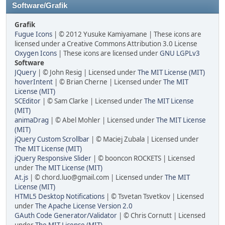
Software/Grafik
Grafik
Fugue Icons
| © 2012 Yusuke Kamiyamane | These icons are
licensed under a Creative Commons Attribution 3.0 License
Oxygen Icons
| These icons are licensed under
GNU LGPLv3
Software
JQuery
| © John Resig | Licensed under
The MIT License (MIT)
hoverIntent
| © Brian Cherne | Licensed under
The MIT
License (MIT)
SCEditor
| © Sam Clarke | Licensed under
The MIT License
(MIT)
animaDrag
| © Abel Mohler | Licensed under
The MIT License
(MIT)
jQuery Custom Scrollbar
| © Maciej Zubala | Licensed under
The MIT License (MIT)
jQuery Responsive Slider
| © booncon ROCKETS | Licensed
under
The MIT License (MIT)
At.js
| © chord.luo@gmail.com | Licensed under
The MIT
License (MIT)
HTML5 Desktop Notifications
| © Tsvetan Tsvetkov | Licensed
under
The Apache License Version 2.0
GAuth Code Generator/Validator
| © Chris Cornutt | Licensed