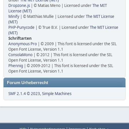
under
The MIT License (MIT)
Dropzone.js
| © Matias Meno | Licensed under
The MIT
License (MIT)
Minify
| © Matthias Mullie | Licensed under
The MIT License
(MIT)
PHP-Punycode
| © True B.V. | Licensed under
The MIT License
(MIT)
Schriftarten
Anonymous Pro
| © 2009 | This font is licensed under the SIL
Open Font License, Version 1.1
ConsolaMono
| © 2012 | This font is licensed under the SIL
Open Font License, Version 1.1
Phennig
| © 2009-2012 | This font is licensed under the SIL
Open Font License, Version 1.1
Forum Urheberrecht
SMF 2.1.4 © 2023
,
Simple Machines
|
|
|
Hilfe
Nutzungsbedingungen
Impressum
Nach oben ▲