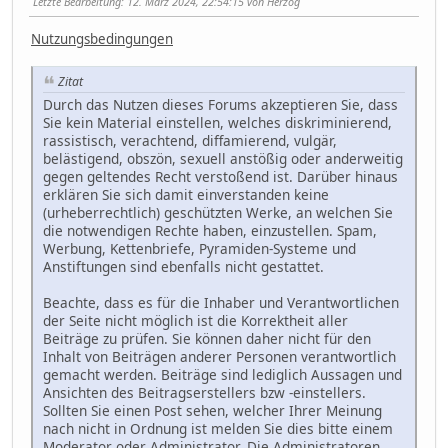
Letzte Bearbeitung
: 12. März 2024, 22:54:15 von Herzog
Nutzungsbedingungen
Zitat
Durch das Nutzen dieses Forums akzeptieren Sie, dass
Sie kein Material einstellen, welches diskriminierend,
rassistisch, verachtend, diffamierend, vulgär,
belästigend, obszön, sexuell anstößig oder anderweitig
gegen geltendes Recht verstoßend ist. Darüber hinaus
erklären Sie sich damit einverstanden keine
(urheberrechtlich) geschützten Werke, an welchen Sie
die notwendigen Rechte haben, einzustellen. Spam,
Werbung, Kettenbriefe, Pyramiden-Systeme und
Anstiftungen sind ebenfalls nicht gestattet.
Beachte, dass es für die Inhaber und Verantwortlichen
der Seite nicht möglich ist die Korrektheit aller
Beiträge zu prüfen. Sie können daher nicht für den
Inhalt von Beiträgen anderer Personen verantwortlich
gemacht werden. Beiträge sind lediglich Aussagen und
Ansichten des Beitragserstellers bzw -einstellers.
Sollten Sie einen Post sehen, welcher Ihrer Meinung
nach nicht in Ordnung ist melden Sie dies bitte einem
Moderator oder Administrator. Die Administratoren