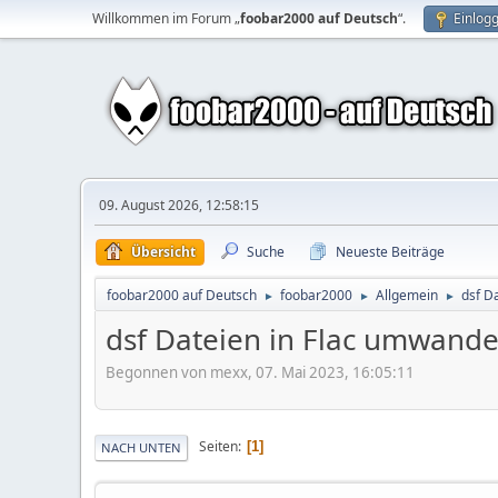
Willkommen im Forum „
foobar2000 auf Deutsch
“.
Einlog
09. August 2026, 12:58:15
Übersicht
Suche
Neueste Beiträge
foobar2000 auf Deutsch
foobar2000
Allgemein
dsf D
►
►
►
dsf Dateien in Flac umwande
Begonnen von mexx, 07. Mai 2023, 16:05:11
Seiten
1
NACH UNTEN