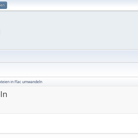
gen
ateien in Flac umwandeln
ln