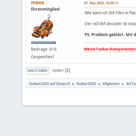
mexx
07. Mai 2023, 16:05:11
Ehrenmitglied
Wie kann ich dsf-Files in F
Der ssf/dsf decoder ist inst
PS. Problem geklärt. Mit 
Beiträge: 616
Meine Foobar-Komponenten
Gespeichert
Seiten
1
NACH OBEN
foobar2000 auf Deutsch
foobar2000
Allgemein
dsf D
►
►
►