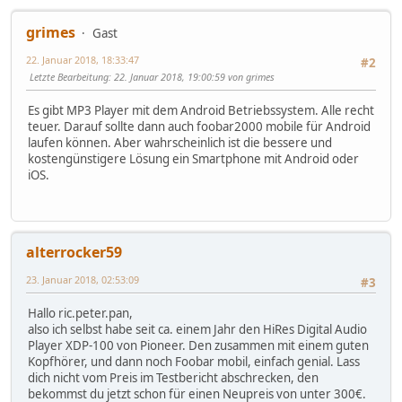
grimes
Gast
22. Januar 2018, 18:33:47
#2
Letzte Bearbeitung
: 22. Januar 2018, 19:00:59 von grimes
Es gibt MP3 Player mit dem Android Betriebssystem. Alle recht
teuer. Darauf sollte dann auch foobar2000 mobile für Android
laufen können. Aber wahrscheinlich ist die bessere und
kostengünstigere Lösung ein Smartphone mit Android oder
iOS.
alterrocker59
23. Januar 2018, 02:53:09
#3
Hallo ric.peter.pan,
also ich selbst habe seit ca. einem Jahr den HiRes Digital Audio
Player XDP-100 von Pioneer. Den zusammen mit einem guten
Kopfhörer, und dann noch Foobar mobil, einfach genial. Lass
dich nicht vom Preis im Testbericht abschrecken, den
bekommst du jetzt schon für einen Neupreis von unter 300€.