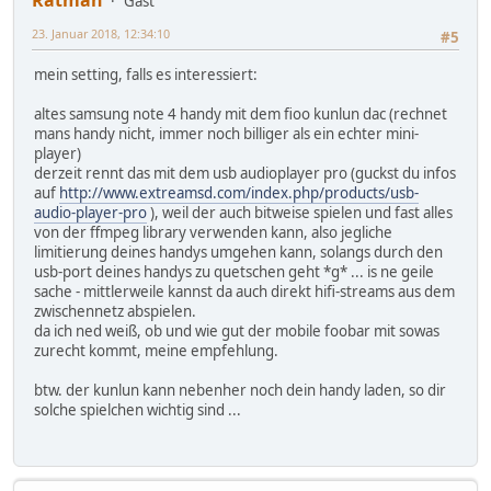
Gast
23. Januar 2018, 12:34:10
#5
mein setting, falls es interessiert:
altes samsung note 4 handy mit dem fioo kunlun dac (rechnet
mans handy nicht, immer noch billiger als ein echter mini-
player)
derzeit rennt das mit dem usb audioplayer pro (guckst du infos
auf
http://www.extreamsd.com/index.php/products/usb-
audio-player-pro
), weil der auch bitweise spielen und fast alles
von der ffmpeg library verwenden kann, also jegliche
limitierung deines handys umgehen kann, solangs durch den
usb-port deines handys zu quetschen geht *g* ... is ne geile
sache - mittlerweile kannst da auch direkt hifi-streams aus dem
zwischennetz abspielen.
da ich ned weiß, ob und wie gut der mobile foobar mit sowas
zurecht kommt, meine empfehlung.
btw. der kunlun kann nebenher noch dein handy laden, so dir
solche spielchen wichtig sind ...