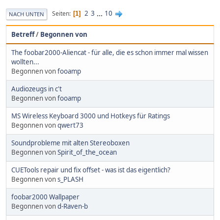
2
3
...
10
Seiten
1
NACH UNTEN
Betreff
/
Begonnen von
The foobar2000-Aliencat - für alle, die es schon immer mal wissen
wollten...
Begonnen von
fooamp
Audiozeugs in c't
Begonnen von
fooamp
MS Wireless Keyboard 3000 und Hotkeys für Ratings
Begonnen von
qwert73
Soundprobleme mit alten Stereoboxen
Begonnen von
Spirit_of_the_ocean
CUETools repair und fix offset - was ist das eigentlich?
Begonnen von
s_PLASH
foobar2000 Wallpaper
Begonnen von
d-Raven-b