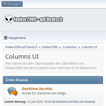
Einloggen
Hauptmenü
foobar2000 auf Deutsch
foobar2000
Customize
Columns UI
►
►
►
Columns UI
Hier kannst du über das Anpassen der Oberfläche von
foobar2000 mit dem Columns User Interface (CUI) diskutieren.
Unter-Boards
DarkOne (Archiv)
Archiv für DarkOne von tedgo.
Letzter Beitrag:
13. Juli 2024, 16:44:48
DarkOne (Archiv)
von
fooamp