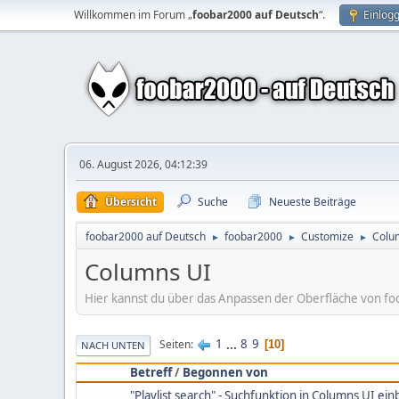
Willkommen im Forum „
foobar2000 auf Deutsch
“.
Einlog
06. August 2026, 04:12:39
Übersicht
Suche
Neueste Beiträge
foobar2000 auf Deutsch
foobar2000
Customize
Colu
►
►
►
Columns UI
Hier kannst du über das Anpassen der Oberfläche von fo
1
...
8
9
Seiten
10
NACH UNTEN
Betreff
/
Begonnen von
"Playlist search" - Suchfunktion in Columns UI ei