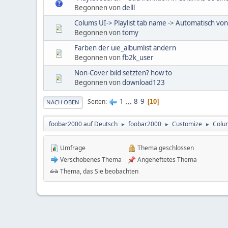
Begonnen von
delll
Colums UI-> Playlist tab name -> Automatisch von
Begonnen von
tomy
Farben der uie_albumlist ändern
Begonnen von
fb2k_user
Non-Cover bild setzten? how to
Begonnen von
download123
1
...
8
9
Seiten
10
NACH OBEN
foobar2000 auf Deutsch
foobar2000
Customize
Colu
►
►
►
Umfrage
Thema geschlossen
Verschobenes Thema
Angeheftetes Thema
Thema, das Sie beobachten