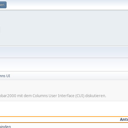
gen
mns UI
obar2000 mit dem Columns User Interface (CUI) diskutieren.
Ant
nbinden