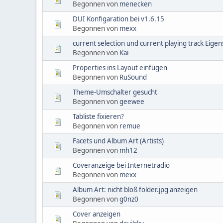
Begonnen von
menecken
DUI Konfigaration bei v1.6.15
Begonnen von
mexx
current selection und current playing track Eigen
Begonnen von
Kai
Properties ins Layout einfügen
Begonnen von
RuSound
Theme-Umschalter gesucht
Begonnen von
geewee
Tabliste fixieren?
Begonnen von
remue
Facets und Album Art (Artists)
Begonnen von
mh12
Coveranzeige bei Internetradio
Begonnen von
mexx
Album Art: nicht bloß folder.jpg anzeigen
Begonnen von
g0nz0
Cover anzeigen