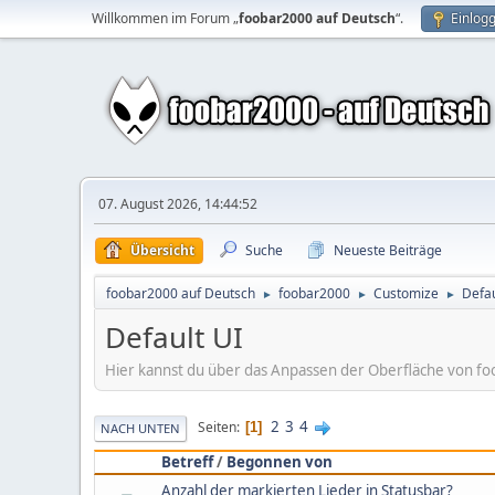
Willkommen im Forum „
foobar2000 auf Deutsch
“.
Einlog
07. August 2026, 14:44:52
Übersicht
Suche
Neueste Beiträge
foobar2000 auf Deutsch
foobar2000
Customize
Defau
►
►
►
Default UI
Hier kannst du über das Anpassen der Oberfläche von fo
2
3
4
Seiten
1
NACH UNTEN
Betreff
/
Begonnen von
Anzahl der markierten Lieder in Statusbar?