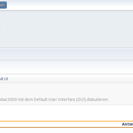
gen
lt UI
obar2000 mit dem Default User Interface (DUI) diskutieren.
Antw