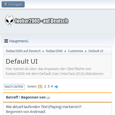
Einloggen
Hauptmenü
foobar2000 auf Deutsch
foobar2000
Customize
Default UI
►
►
►
Default UI
Hier kannst du über das Anpassen der Oberfläche von
foobar2000 mit dem Default User Interface (DUI) diskutieren.
2
3
4
Seiten
1
NACH UNTEN
Betreff
/
Begonnen von
Wie aktuell laufenden Titel (Playing) markieren?!
Begonnen von
AndreasX