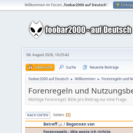
Willkommen im Forum „
foobar2000 auf Deutsch
“.
Einlog
08. August 2026, 10:25:42
Übersicht
Suche
Neueste Beiträge
foobar2000 auf Deutsch
Willkommen
Forenregeln und 
►
►
Forenregeln und Nutzungsb
Wichtige Forenregel: Bitte pro Beitrag nur eine Frage.
Seiten
1
NACH UNTEN
Betreff
/
Begonnen von
Forenregeln - Wie poste ich richtig