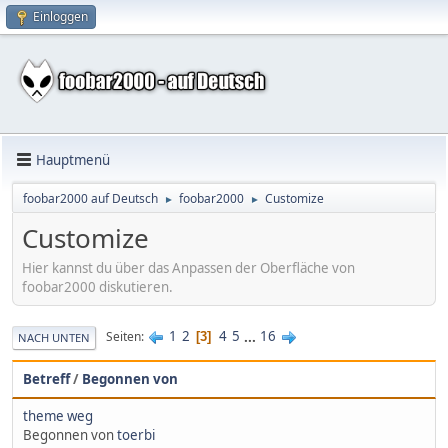
Einloggen
Hauptmenü
foobar2000 auf Deutsch
foobar2000
Customize
►
►
Customize
Hier kannst du über das Anpassen der Oberfläche von
foobar2000 diskutieren.
1
2
4
5
...
16
Seiten
3
NACH UNTEN
Betreff
/
Begonnen von
theme weg
Begonnen von
toerbi