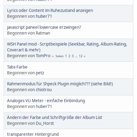
Lyrics oder Content im Ruhezustand anzeigen
Begonnen von
huber71
javascript paneel lowercase erzwingen?
Begonnen von Ratman
WSH Panel mod - Scriptbeispiele (Seekbar, Rating, Album-Rating,
Coverart & mehr)
Begonnen von
TomPro
1
2
3
...
12
Seiten
Tabs-Farbe
Begonnen von
petz
Rahmenmodus für Shpeck Plugin möglich??? (siehe Bild!)
Begonnen von
chiotrou
Analoges VU Meter - einfache Einbindung
Begonnen von
huber71
Ändern der Farbe und Schriftgröße der Album List
Begonnen von
Du_Horst
transparenter Hintergrund