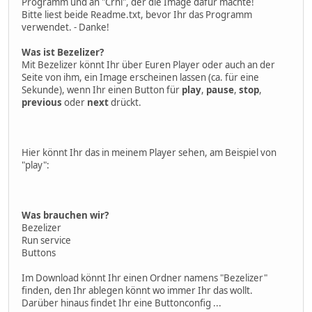
Programm und an "Crni", der die Image dafür machte!
Bitte liest beide Readme.txt, bevor Ihr das Programm
verwendet. - Danke!
Was ist Bezelizer?
Mit Bezelizer könnt Ihr über Euren Player oder auch an der
Seite von ihm, ein Image erscheinen lassen (ca. für eine
Sekunde), wenn Ihr einen Button für
play
,
pause
,
stop
,
previous
oder
next
drückt.
Hier könnt Ihr das in meinem Player sehen, am Beispiel von
"play":
Was brauchen wir?
Bezelizer
Run service
Buttons
Im Download könnt Ihr einen Ordner namens "Bezelizer"
finden, den Ihr ablegen könnt wo immer Ihr das wollt.
Darüber hinaus findet Ihr eine Buttonconfig ...