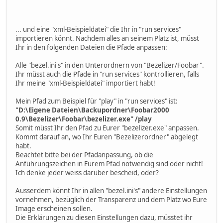
... und eine "xml-Beispieldatei" die Ihr in "run services"
importieren könnt. Nachdem alles an seinem Platz ist, müsst
Ihr in den folgenden Dateien die Pfade anpassen:
Alle "bezel.ini's" in den Unterordnern von "Bezelizer/Foobar".
Ihr müsst auch die Pfade in "run services" kontrollieren, falls
Ihr meine "xml-Beispieldatei" importiert habt!
Mein Pfad zum Beispiel für "play" in "run services" ist:
"D:\Eigene Dateien\Backupordner\Foobar2000
0.9\Bezelizer\Foobar\bezelizer.exe" /play
Somit müsst Ihr den Pfad zu Eurer "bezelizer.exe" anpassen.
Kommt darauf an, wo Ihr Euren "Bezelizerordner" abgelegt
habt.
Beachtet bitte bei der Pfadanpassung, ob die
Anführungszeichen in Eurem Pfad notwendig sind oder nicht!
Ich denke jeder weiss darüber bescheid, oder?
Ausserdem könnt Ihr in allen "bezel.ini's" andere Einstellungen
vornehmen, bezüglich der Transparenz und dem Platz wo Eure
Image erscheinen sollen.
Die Erklärungen zu diesen Einstellungen dazu, müsstet ihr