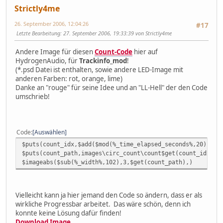
Strictly4me
26. September 2006, 12:04:26
#17
Letzte Bearbeitung
: 27. September 2006, 19:33:39 von Strictly4me
Andere Image für diesen
Count-Code
hier auf
HydrogenAudio, für
Trackinfo_mod
!
(*.psd Datei ist enthalten, sowie andere LED-Image mit
anderen Farben: rot, orange, lime)
Danke an "rouge" für seine Idee und an "LL-Hell" der den Code
umschrieb!
Code
Auswählen
$puts(count_idx,$add($mod(%_time_elapsed_seconds%,20),1))
$puts(count_path,images\circ_count\count$get(count_idx).p
$imageabs($sub(%_width%,102),3,$get(count_path),)
Vielleicht kann ja hier jemand den Code so ändern, dass er als
wirkliche Progressbar arbeitet. Das wäre schön, denn ich
konnte keine Lösung dafür finden!
Download Image