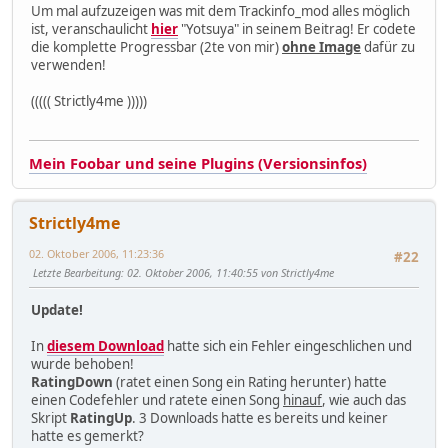
Um mal aufzuzeigen was mit dem Trackinfo_mod alles möglich
ist, veranschaulicht
hier
"Yotsuya" in seinem Beitrag! Er codete
die komplette Progressbar (2te von mir)
ohne Image
dafür zu
verwenden!
((((( Strictly4me )))))
Mein Foobar und seine Plugins (Versionsinfos)
Strictly4me
02. Oktober 2006, 11:23:36
#22
Letzte Bearbeitung
: 02. Oktober 2006, 11:40:55 von Strictly4me
Update!
In
diesem Download
hatte sich ein Fehler eingeschlichen und
wurde behoben!
RatingDown
(ratet einen Song ein Rating herunter) hatte
einen Codefehler und ratete einen Song
hinauf
, wie auch das
Skript
RatingUp
. 3 Downloads hatte es bereits und keiner
hatte es gemerkt?