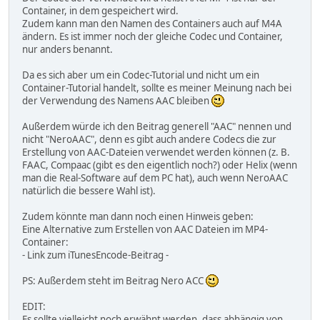
Container, in dem gespeichert wird.
Zudem kann man den Namen des Containers auch auf M4A
ändern. Es ist immer noch der gleiche Codec und Container,
nur anders benannt.
Da es sich aber um ein Codec-Tutorial und nicht um ein
Container-Tutorial handelt, sollte es meiner Meinung nach bei
der Verwendung des Namens AAC bleiben
Außerdem würde ich den Beitrag generell "AAC" nennen und
nicht "NeroAAC", denn es gibt auch andere Codecs die zur
Erstellung von AAC-Dateien verwendet werden können (z. B.
FAAC, Compaac (gibt es den eigentlich noch?) oder Helix (wenn
man die Real-Software auf dem PC hat), auch wenn NeroAAC
natürlich die bessere Wahl ist).
Zudem könnte man dann noch einen Hinweis geben:
Eine Alternative zum Erstellen von AAC Dateien im MP4-
Container:
- Link zum iTunesEncode-Beitrag -
PS: Außerdem steht im Beitrag Nero ACC
EDIT:
Es sollte vielleicht noch erwähnt werden, dass abhängig von