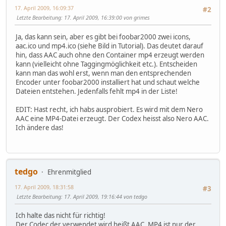
17. April 2009, 16:09:37
#2
Letzte Bearbeitung
: 17. April 2009, 16:39:00 von grimes
Ja, das kann sein, aber es gibt bei foobar2000 zwei icons,
aac.ico und mp4.ico (siehe Bild in Tutorial). Das deutet darauf
hin, dass AAC auch ohne den Container mp4 erzeugt werden
kann (vielleicht ohne Taggingmöglichkeit etc.). Entscheiden
kann man das wohl erst, wenn man den entsprechenden
Encoder unter foobar2000 installiert hat und schaut welche
Dateien entstehen. Jedenfalls fehlt mp4 in der Liste!
EDIT: Hast recht, ich habs ausprobiert. Es wird mit dem Nero
AAC eine MP4-Datei erzeugt. Der Codex heisst also Nero AAC.
Ich ändere das!
tedgo
Ehrenmitglied
17. April 2009, 18:31:58
#3
Letzte Bearbeitung
: 17. April 2009, 19:16:44 von tedgo
Ich halte das nicht für richtig!
Der Codec der verwendet wird heißt AAC. MP4 ist nur der