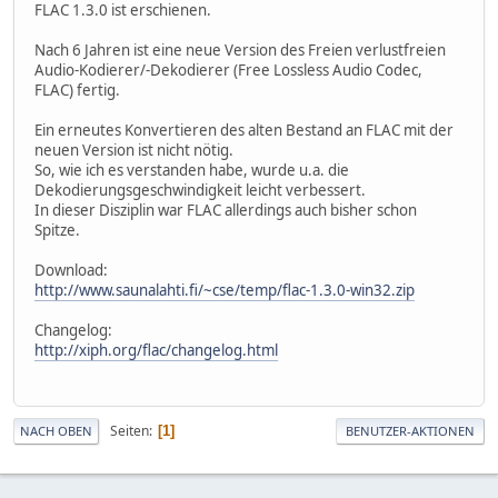
FLAC 1.3.0 ist erschienen.
Nach 6 Jahren ist eine neue Version des Freien verlustfreien
Audio-Kodierer/-Dekodierer (Free Lossless Audio Codec,
FLAC) fertig.
Ein erneutes Konvertieren des alten Bestand an FLAC mit der
neuen Version ist nicht nötig.
So, wie ich es verstanden habe, wurde u.a. die
Dekodierungsgeschwindigkeit leicht verbessert.
In dieser Disziplin war FLAC allerdings auch bisher schon
Spitze.
Download:
http://www.saunalahti.fi/~cse/temp/flac-1.3.0-win32.zip
Changelog:
http://xiph.org/flac/changelog.html
Seiten
1
NACH OBEN
BENUTZER-AKTIONEN