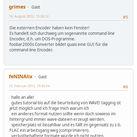
grimes
Gast
14. August 2012, 15:36:12
#5
Die externen Encoder haben kein Fenster!
Es handelt sich durchweg um sogenannte command-line
Encoder, d.h. um DOS-Programme.
foobar2000s Converter bildet quasi eine GUI für die
command-line Encoder.
feNINAlix
Gast
10. Februar 2013, 19:45:54
#6
hallo an alle!
gutes tutorial bis auf die beurteilung von WAVE! tagging ist
jetzt möglich und ich frage mich warum ich
ein anderes format nutzen sollte wenn doch sowieso im
hintergrund immer wave-dateien erzeugt werden.
speicherplatz ist bezahlbar und es fällt im gegensatz zu z.b.
FLAC ein arbeitsgang weg (comprimieren).
verlustbehaftete formate würde ich nicht nutzen.