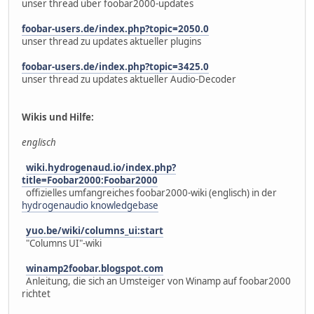
unser thread über foobar2000-updates
foobar-users.de/index.php?topic=2050.0
unser thread zu updates aktueller plugins
foobar-users.de/index.php?topic=3425.0
unser thread zu updates aktueller Audio-Decoder
Wikis und Hilfe:
englisch
wiki.hydrogenaud.io/index.php?
title=Foobar2000:Foobar2000
offizielles umfangreiches foobar2000-wiki (englisch) in der
hydrogenaudio knowledgebase
yuo.be/wiki/columns_ui:start
"Columns UI"-wiki
winamp2foobar.blogspot.com
Anleitung, die sich an Umsteiger von Winamp auf foobar2000
richtet