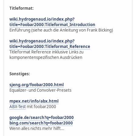
Titleformat:
wiki.hydrogenaud.io/index.php?
title=Foobar2000:Titleformat_Introduction
Einführung (siehe auch die Anleitung von Frank Bicking)
wiki.hydrogenaud.io/index.php?
title=Foobar2000:Titleformat_Reference
Titleformat Reference inklusive Links zu
komponentenspezifischen Ausdrücken
Sonstiges:
sjeng.org/foobar2000.html
Equalizer- und Convolver-Presets
mpex.net/info/abx.html
ABX-Test
mit foobar2000
google.de/search?q=foobar2000
bing.com/search?q=foobar2000
Wenn alles nichts mehr hilft...