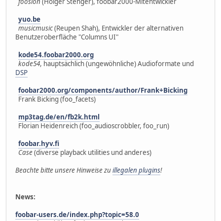
foosion
(Holger Stenger), foobar2000-Mitentwickler
yuo.be
musicmusic
(Reupen Shah), Entwickler der alternativen
Benutzeroberfläche "Columns UI"
kode54.foobar2000.org
kode54
, hauptsächlich (ungewöhnliche) Audioformate und
DSP
foobar2000.org/components/author/Frank+Bicking
Frank Bicking (foo_facets)
mp3tag.de/en/fb2k.html
Florian Heidenreich (foo_audioscrobbler, foo_run)
foobar.hyv.fi
Case
(diverse playback utilities und anderes)
Beachte bitte unsere Hinweise zu
illegalen plugins
!
News:
foobar-users.de/index.php?topic=58.0