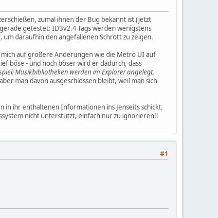
erschießen, zumal ihnen der Bug bekannt ist (jetzt
so gerade getestet: ID3v2.4 Tags werden wenigstens
, um daraufhin den angefallenen Schrott zu zeigen.
t mich auf größere Änderungen wie die Metro UI auf
ief böse - und noch böser wird er dadurch, dass
spiel: Musikbibliotheken werden im Explorer angelegt,
 aber man davon ausgeschlossen bleibt, weil man sich
in ihr enthaltenen Informationen ins Jenseits schickt,
ystem nicht unterstützt, einfach nur zu ignorieren!!
#1