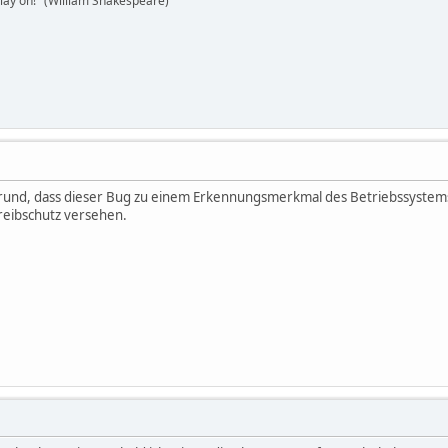
 play on!" (William Shakespeare)
rund, dass dieser Bug zu einem Erkennungsmerkmal des Betriebssystems w
reibschutz versehen.