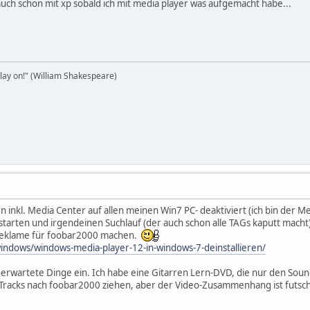
auch schon mit xp sobald ich mit media player was aufgemacht habe...
 play on!" (William Shakespeare)
 inkl. Media Center auf allen meinen Win7 PC- deaktiviert (ich bin der Mei
starten und irgendeinen Suchlauf (der auch schon alle TAGs kaputt mach
 Reklame für foobar2000 machen.
indows/windows-media-player-12-in-windows-7-deinstallieren/
unerwartete Dinge ein. Ich habe eine Gitarren Lern-DVD, die nur den Sou
e Tracks nach foobar2000 ziehen, aber der Video-Zusammenhang ist futsc