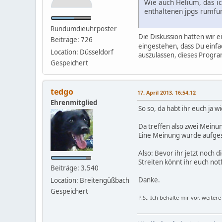
Wie auch Helium, das ic
enthaltenen jpgs rumfu
Rundumdieuhrposter
Die Diskussion hatten wir e
Beiträge: 726
eingestehen, dass Du einfa
Location: Düsseldorf
auszulassen, dieses Progr
Gespeichert
tedgo
17. April 2013, 16:54:12
Ehrenmitglied
So so, da habt ihr euch ja 
Da treffen also zwei Meinu
Eine Meinung wurde aufgest
Also: Bevor ihr jetzt noch di
Streiten könnt ihr euch not
Beiträge: 3.540
Danke.
Location: Breitengüßbach
Gespeichert
P.S.: Ich behalte mir vor, weite