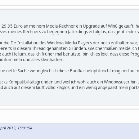
r 29.95 Euro an meinem Media-Rechner ein Upgrade auf Win8 gekauft, ha
zes meines Rechners zu begegnen (allerdings erfolglos, das geht leider w
war die De-Installation des Windows Media Players der noch enthalten war
aus bereits in diesem Thread genannten Gründen. Gleichermaßen meide ich
 auch Helium, das ich früher mal benutzte, bin ich es leid, dass diese Pr
umfummeln und alles kleinhacken.
s eine nette Sache wenngleich ich diese Buntkacheloptik nicht mag und a
ecks Kompatibilitätsgründen und weil ich wohl auch ein Windowsuser bin u
nd auch auf diesem läuft völlig klaglos und ein wenig angepasst mein por
April 2013, 15:01:54