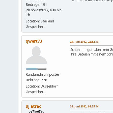
" If music be the food of love,
Beiträge: 191
ich höre musik, also bin
ich
Location: Saarland
Gespeichert
qwert73
23. Juni 2012, 22:52:43
Schön und gut, aber kein G
ihre Dateien mit einem Sch
Rundumdieuhrposter
Beiträge: 726
Location: Düsseldorf
Gespeichert
dj atrac
24. Juni 2012, 08:55:44