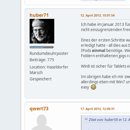
huber71
12. April 2013, 15:01:54
Ich habe im Januar 2013 fü
nicht einzugrenzenden free
Eines der ersten Schritte 
erledigt hatte - all dies 
IPods
einmal
benötige. Wie
Rundumdieuhrposter
Foldern enthaltenen jpgs r
Beiträge: 775
Win8 ist sicher für Tablet
Location: Haseldorfer
Marsch
Im übrigen habe ich mir zw
Gespeichert
allerdings eben mit Win7 u
easy
qwert73
17. April 2013, 12:49:31
Zitat von: huber59 in 12. 