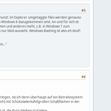
#5
rhunzt: im Explorer umgetaggte Files werden genauso
 in Windows 8 dazugekommen sind. An und für sich ist
amen und anderes mehr, z.B. in Windows 7 zum
nur blöd aussieht. Windows-Bashing ist also eh doof!
e..."
#6
erlegen, ob ich denn überhaupt auf ein Betriebssystem
och) mit Schokoladentafelgroßen Schaltflächen in der
 Lot, die Bugs bleiben trotzdem...