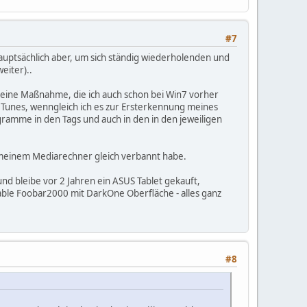
#7
uptsächlich aber, um sich ständig wiederholenden und
eiter)..
, eine Maßnahme, die ich auch schon bei Win7 vorher
 ITunes, wenngleich ich es zur Ersterkennung meines
ogramme in den Tags und auch in den in den jeweiligen
uf meinem Mediarechner gleich verbannt habe.
nd bleibe vor 2 Jahren ein ASUS Tablet gekauft,
table Foobar2000 mit DarkOne Oberfläche - alles ganz
#8