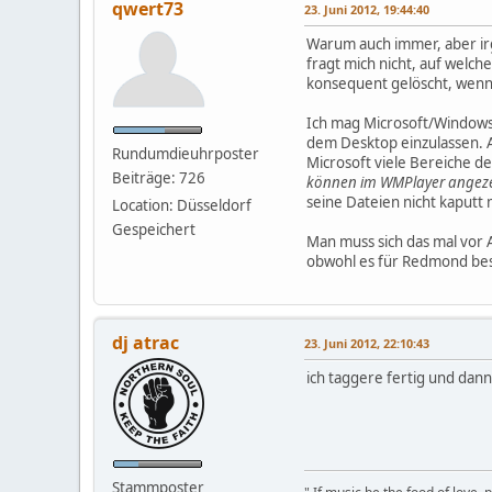
qwert73
23. Juni 2012, 19:44:40
Warum auch immer, aber irg
fragt mich nicht, auf welc
konsequent gelöscht, wenn 
Ich mag Microsoft/Windows 
dem Desktop einzulassen. Ab
Rundumdieuhrposter
Microsoft viele Bereiche 
Beiträge: 726
können im WMPlayer angezei
seine Dateien nicht kaputt 
Location: Düsseldorf
Gespeichert
Man muss sich das mal vor 
obwohl es für Redmond best
dj atrac
23. Juni 2012, 22:10:43
ich taggere fertig und dann 
Stammposter