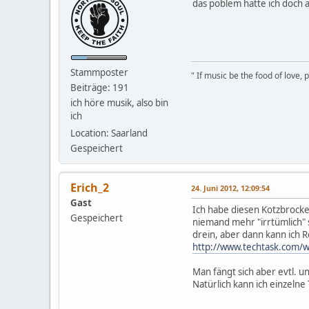
das poblem hatte ich doch 
Stammposter
" If music be the food of love,
Beiträge: 191
ich höre musik, also bin
ich
Location: Saarland
Gespeichert
Erich_2
24. Juni 2012, 12:09:54
Gast
Ich habe diesen Kotzbrocken
Gespeichert
niemand mehr "irrtümlich" 
drein, aber dann kann ich
http://www.techtask.com/w
Man fängt sich aber evtl. 
Natürlich kann ich einzeln