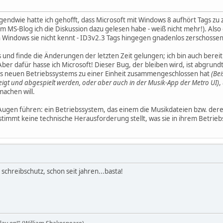
endwie hatte ich gehofft, dass Microsoft mit Windows 8 aufhört Tags zu z
hem MS-Blog ich die Diskussion dazu gelesen habe - weiß nicht mehr!). Al
Windows sie nicht kennt - ID3v2.3 Tags hingegen gnadenlos zerschossen
und finde die Änderungen der letzten Zeit gelungen; ich bin auch berei
er dafür hasse ich Microsoft! Dieser Bug, der bleiben wird, ist abgrundt
des neuen Betriebssystems zu einer Einheit zusammengeschlossen hat
(Bei
gt und abgespielt werden, oder aber auch in der Musik-App der Metro UI)
,
machen will.
Augen führen: ein Betriebssystem, das einem die Musikdateien bzw. deren 
immt keine technische Herausforderung stellt, was sie in ihrem Betriebss
schreibschutz, schon seit jahren...basta!