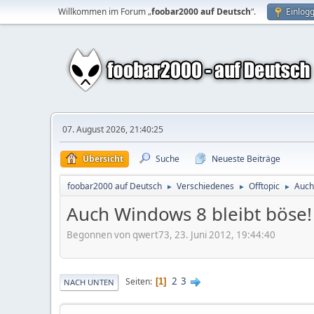
Willkommen im Forum „
foobar2000 auf Deutsch
“.
Einlog
07. August 2026, 21:40:25
Übersicht
Suche
Neueste Beiträge
foobar2000 auf Deutsch
Verschiedenes
Offtopic
Auch
►
►
►
Auch Windows 8 bleibt böse!
Begonnen von qwert73, 23. Juni 2012, 19:44:40
2
3
Seiten
1
NACH UNTEN