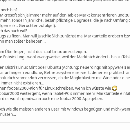
 noch hin?
Microsoft sich ja immer mehr auf den Tablet-Markt konzentrieren und z
s mehr, sondern jährliche, bezahlpflichtige Upgrades, die je nach Umfan
lgemerkt: Gerüchten zufolge!).
h das auch will?
Bugs zu fixen. Man will ja schließlich zunächst mal Marktanteile erobern 
ann man später beheben...
 am Überlegen, nicht doch auf Linux umzusteigen.
ie Entwicklung - wohl zwangsweise, weil der Markt sich ändert - hin zu T
n Distri's Linux Mint oder Ubuntu (Achtung: neuerdings mit Spyware!) 
ar anfängerfreundliche, Betriebssysteme serviert, denen es praktisch an 
atürlich schmerzlich vermissen, da die Möglichkeiten mit Wine oder einer
 immer nicht existieren...
enen foobar2000-Klon für Linux schreiben, wenn ich wüsste wie
 foobar2000 weitergeht, wenn Tablet-PC's immer mehr Marktanteile ein
ird es wohl irgendwann auch eine foobar2000-App geben.
doch wie die meisten anderen User mit Windows begnügen und mich (wen
müssen...