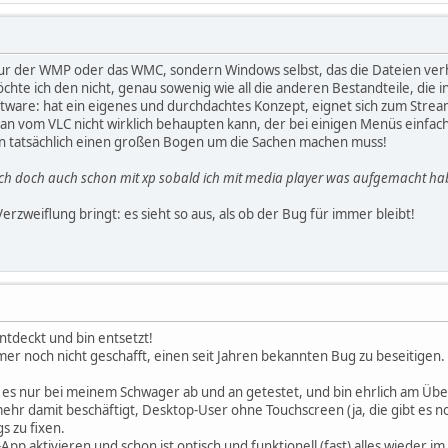
 nur der WMP oder das WMC, sondern Windows selbst, das die Dateien ve
öchte ich den nicht, genau sowenig wie all die anderen Bestandteile, die
tware: hat ein eigenes und durchdachtes Konzept, eignet sich zum Stre
n vom VLC nicht wirklich behaupten kann, der bei einigen Menüs einfach 
 man tatsächlich einen großen Bogen um die Sachen machen muss!
ch doch auch schon mit xp sobald ich mit media player was aufgemacht hab
 Verzweiflung bringt: es sieht so aus, als ob der Bug für immer bleibt!
ntdeckt und bin entsetzt!
mer noch nicht geschafft, einen seit Jahren bekannten Bug zu beseitigen.
, es nur bei meinem Schwager ab und an getestet, und bin ehrlich am Üb
mehr damit beschäftigt, Desktop-User ohne Touchscreen (ja, die gibt es n
s zu fixen.
pp aktivieren und schon ist optisch und funktionell (fast) alles wieder im