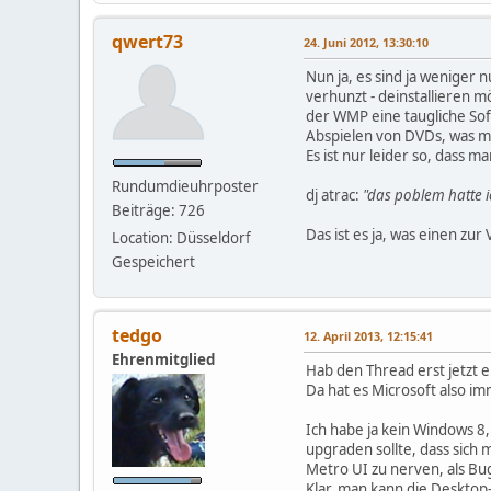
qwert73
24. Juni 2012, 13:30:10
Nun ja, es sind ja weniger
verhunzt - deinstallieren m
der WMP eine taugliche Sof
Abspielen von DVDs, was ma
Es ist nur leider so, dass
Rundumdieuhrposter
dj atrac:
"das poblem hatte i
Beiträge: 726
Das ist es ja, was einen zur
Location: Düsseldorf
Gespeichert
tedgo
12. April 2013, 12:15:41
Ehrenmitglied
Hab den Thread erst jetzt e
Da hat es Microsoft also im
Ich habe ja kein Windows 8
upgraden sollte, dass sich 
Metro UI zu nerven, als Bug
Klar, man kann die Desktop-A