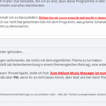
h früher mal benutzte, bin ich es leid, dass diese Programme in den 
mmeln und alles kleinhacken.
inmal! Um es klarzustellen:
Helium hat nie sowas gemacht und macht es immer 
ch nur nicht klargekommen bist mit dem Programm, was ja keine Schande i
amm zu denunzieren.
wieder gefunden...
ngen aufeinander, die nichts mit dem eigentlichen Thema zu tun haben.
ellt (als Nebenbemerkung in einem themengleichen Beitrag), eine andere 
esen Thread hijackt, stelle ich fest:
Zum Helium Music Manager ist nun 
falls über
PM
, wenn ihr es nicht lassen könnt, aber lasst uns hier beim Th
re themenfremde Beiträge zu verschieben oder - falls der Tonfall unangemessen scheint