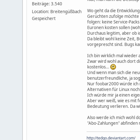
Beiträge: 3.540
Wo geht da die Entwicklung
Location: Breitengüßbach
Gerüchten zufolge möchte 
Gespeichert
folgen: keine Service-Pack
Euronen kosten sollen (woh
Durchaus legitim, aber ob ic
Da bleibt wohl keine Zeit, 
vorgeprescht sind. Bugs k
Ich bin wirklich mal wieder
Zwar wird wohl auch dort d
kostenlos...
Und wenn man sich die neue
benutzerfreundliche, ja sog
Nur foobar2000 würde ich n
Alternativen für Linux noch
Ich würde mir ja einen eig
Aber wer weiß, wie es mit
Bedeutung verlieren. Da w
Also werde ich mich wohl 
"Abo-Zahlungen" abfinden 
http://tedgo.deviantart.com/